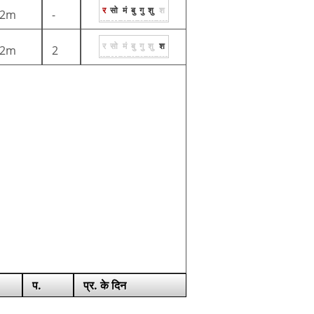
र
सो
मं
बु
गु
शु
श
2m
-
र
सो
मं
बु
गु
शु
श
2m
2
प.
प्र. के दिन