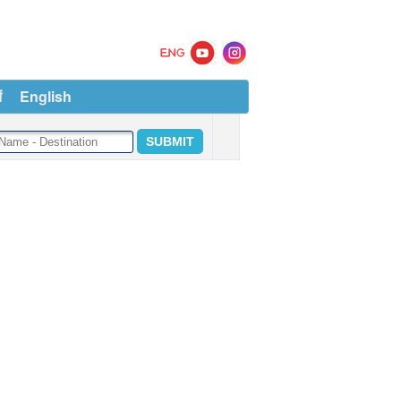
ं
English