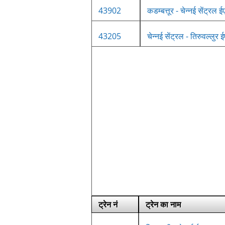
43902
कडम्बत्तूर - चेन्नई सेंट्रल ई
43205
चेन्नई सेंट्रल - तिरुवल्लुर 
ट्रेन नं
ट्रेन का नाम