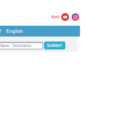
ं
English