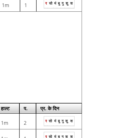
र
सो
मं
बु
गु
शु
श
1m
1
हाल्ट
प.
प्र. के दिन
र
सो
मं
बु
गु
शु
श
1m
2
र
सो
मं
बु
गु
शु
श