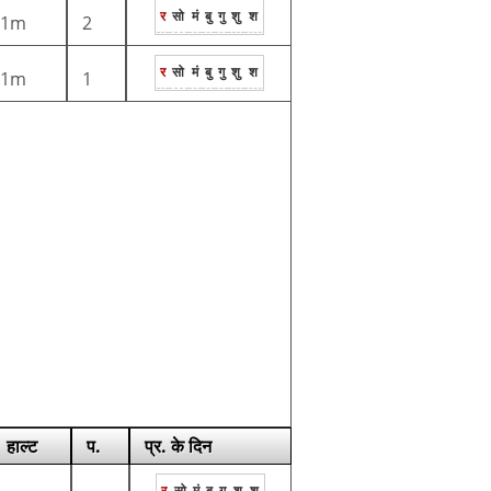
र
सो
मं
बु
गु
शु
श
1m
2
र
सो
मं
बु
गु
शु
श
1m
1
हाल्ट
प.
प्र. के दिन
र
सो
मं
बु
गु
शु
श