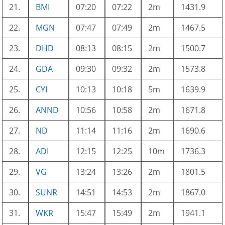
21.
BMI
07:20
07:22
2m
1431.9
22.
MGN
07:47
07:49
2m
1467.5
23.
DHD
08:13
08:15
2m
1500.7
24.
GDA
09:30
09:32
2m
1573.8
25.
CYI
10:13
10:18
5m
1639.9
26.
ANND
10:56
10:58
2m
1671.8
27.
ND
11:14
11:16
2m
1690.6
28.
ADI
12:15
12:25
10m
1736.3
29.
VG
13:24
13:26
2m
1801.5
30.
SUNR
14:51
14:53
2m
1867.0
31.
WKR
15:47
15:49
2m
1941.1