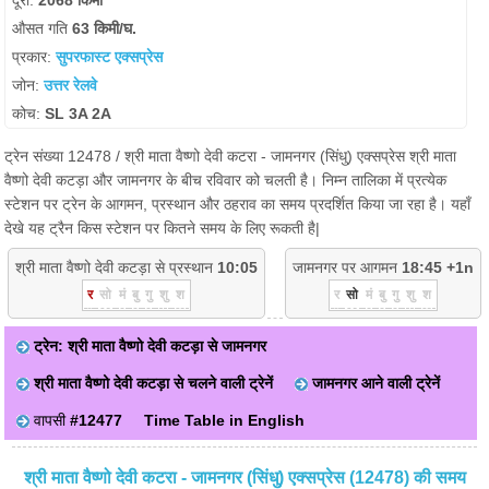
दूरी:
2068 किमी
औसत गति
63 किमी/घ.
प्रकार:
सुपरफास्ट एक्सप्रेस
जोन:
उत्तर रेलवे
कोच:
SL 3A 2A
ट्रेन संख्या 12478 / श्री माता वैष्णो देवी कटरा - जामनगर (सिंधु) एक्सप्रेस श्री माता
वैष्णो देवी कटड़ा और जामनगर के बीच रविवार को चलती है। निम्न तालिका में प्रत्येक
स्टेशन पर ट्रेन के आगमन, प्रस्थान और ठहराव का समय प्रदर्शित किया जा रहा है। यहाँ
देखे यह ट्रैन किस स्टेशन पर कितने समय के लिए रूकती है|
श्री माता वैष्णो देवी कटड़ा से प्रस्थान
10:05
जामनगर पर आगमन
18:45 +1n
र
सो
मं
बु
गु
शु
श
र
सो
मं
बु
गु
शु
श
ट्रेन: श्री माता वैष्णो देवी कटड़ा से जामनगर
श्री माता वैष्णो देवी कटड़ा से चलने वाली ट्रेनें
जामनगर आने वाली ट्रेनें
वापसी
#12477
Time Table in English
श्री माता वैष्णो देवी कटरा - जामनगर (सिंधु) एक्सप्रेस (12478) की समय