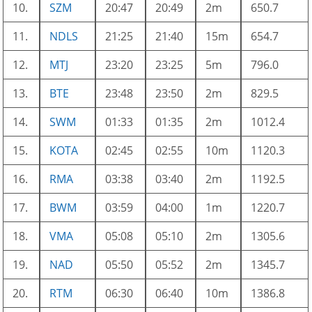
10.
SZM
20:47
20:49
2m
650.7
11.
NDLS
21:25
21:40
15m
654.7
12.
MTJ
23:20
23:25
5m
796.0
13.
BTE
23:48
23:50
2m
829.5
14.
SWM
01:33
01:35
2m
1012.4
15.
KOTA
02:45
02:55
10m
1120.3
16.
RMA
03:38
03:40
2m
1192.5
17.
BWM
03:59
04:00
1m
1220.7
18.
VMA
05:08
05:10
2m
1305.6
19.
NAD
05:50
05:52
2m
1345.7
20.
RTM
06:30
06:40
10m
1386.8