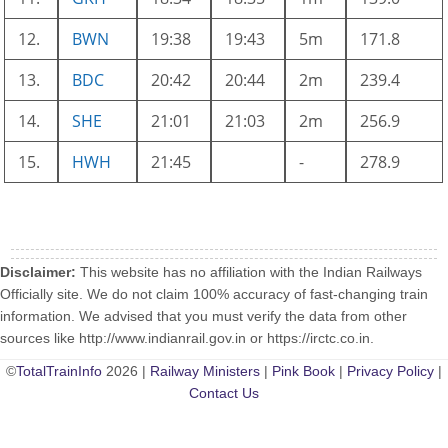
12.
BWN
19:38
19:43
5m
171.8
13.
BDC
20:42
20:44
2m
239.4
14.
SHE
21:01
21:03
2m
256.9
15.
HWH
21:45
-
278.9
Disclaimer:
This website has no affiliation with the Indian Railways
Officially site. We do not claim 100% accuracy of fast-changing train
information. We advised that you must verify the data from other
sources like http://www.indianrail.gov.in or https://irctc.co.in.
©
TotalTrainInfo
2026 |
Railway Ministers
|
Pink Book
|
Privacy Policy
|
Contact Us