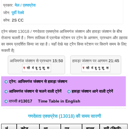
प्रकार:
मेल / एक्सप्रेस
जोन:
पूर्वी रेलवे
कोच:
2S CC
ट्रेन संख्या 13018 / गणदेवता एक्सप्रेस आजिमगंज जंक्शन और हावड़ा जंक्शन के बीच
रोजाना चलती है। निम्न तालिका में प्रत्येक स्टेशन पर ट्रेन के आगमन, प्रस्थान और ठहराव
का समय प्रदर्शित किया जा रहा है। यहाँ देखे यह ट्रैन किस स्टेशन पर कितने समय के लिए
रूकती है|
आजिमगंज जंक्शन से प्रस्थान
15:50
हावड़ा जंक्शन पर आगमन
21:45
र
सो
मं
बु
गु
शु
श
र
सो
मं
बु
गु
शु
श
ट्रेन: आजिमगंज जंक्शन से हावड़ा जंक्शन
आजिमगंज जंक्शन से चलने वाली ट्रेनें
हावड़ा जंक्शन आने वाली ट्रेनें
वापसी
#13017
Time Table in English
गणदेवता एक्सप्रेस (13018) की समय सारणी
नं
कोड
आ.
प्र.
हाल्ट
दूरी (किमी)