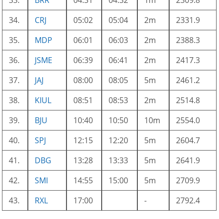
33.
BRR
04:31
04:32
1m
2309.8
34.
CRJ
05:02
05:04
2m
2331.9
35.
MDP
06:01
06:03
2m
2388.3
36.
JSME
06:39
06:41
2m
2417.3
37.
JAJ
08:00
08:05
5m
2461.2
38.
KIUL
08:51
08:53
2m
2514.8
39.
BJU
10:40
10:50
10m
2554.0
40.
SPJ
12:15
12:20
5m
2604.7
41.
DBG
13:28
13:33
5m
2641.9
42.
SMI
14:55
15:00
5m
2709.9
43.
RXL
17:00
-
2792.4