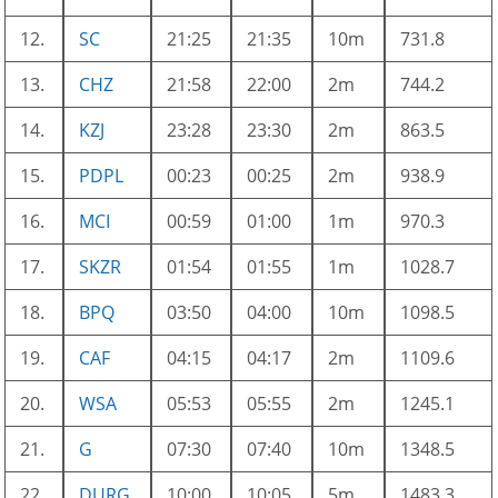
12.
SC
21:25
21:35
10m
731.8
13.
CHZ
21:58
22:00
2m
744.2
14.
KZJ
23:28
23:30
2m
863.5
15.
PDPL
00:23
00:25
2m
938.9
16.
MCI
00:59
01:00
1m
970.3
17.
SKZR
01:54
01:55
1m
1028.7
18.
BPQ
03:50
04:00
10m
1098.5
19.
CAF
04:15
04:17
2m
1109.6
20.
WSA
05:53
05:55
2m
1245.1
21.
G
07:30
07:40
10m
1348.5
22.
DURG
10:00
10:05
5m
1483.3