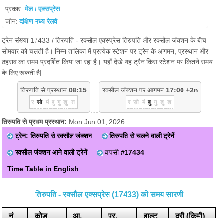
प्रकार:
मेल / एक्सप्रेस
जोन:
दक्षिण मध्य रेलवे
ट्रेन संख्या 17433 / तिरुपति - रक्सौल एक्सप्रेस तिरुपति और रक्सौल जंक्शन के बीच
सोमवार को चलती है। निम्न तालिका में प्रत्येक स्टेशन पर ट्रेन के आगमन, प्रस्थान और
ठहराव का समय प्रदर्शित किया जा रहा है। यहाँ देखे यह ट्रैन किस स्टेशन पर कितने समय
के लिए रूकती है|
तिरुपति से प्रस्थान
08:15
रक्सौल जंक्शन पर आगमन
17:00 +2n
र
सो
मं
बु
गु
शु
श
र
सो
मं
बु
गु
शु
श
तिरुपति से प्रथम प्रस्थान:
Mon Jun 01, 2026
ट्रेन: तिरुपति से रक्सौल जंक्शन
तिरुपति से चलने वाली ट्रेनें
रक्सौल जंक्शन आने वाली ट्रेनें
वापसी
#17434
Time Table in English
तिरुपति - रक्सौल एक्सप्रेस (17433) की समय सारणी
नं
कोड
आ.
प्र.
हाल्ट
दूरी (किमी)