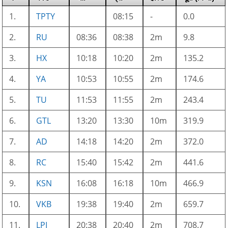
1.
TPTY
08:15
-
0.0
2.
RU
08:36
08:38
2m
9.8
3.
HX
10:18
10:20
2m
135.2
4.
YA
10:53
10:55
2m
174.6
5.
TU
11:53
11:55
2m
243.4
6.
GTL
13:20
13:30
10m
319.9
7.
AD
14:18
14:20
2m
372.0
8.
RC
15:40
15:42
2m
441.6
9.
KSN
16:08
16:18
10m
466.9
10.
VKB
19:38
19:40
2m
659.7
11.
LPI
20:38
20:40
2m
708.7