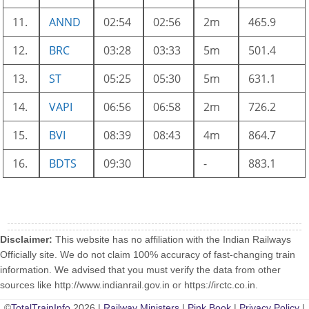
11.
ANND
02:54
02:56
2m
465.9
12.
BRC
03:28
03:33
5m
501.4
13.
ST
05:25
05:30
5m
631.1
14.
VAPI
06:56
06:58
2m
726.2
15.
BVI
08:39
08:43
4m
864.7
16.
BDTS
09:30
-
883.1
Disclaimer:
This website has no affiliation with the Indian Railways
Officially site. We do not claim 100% accuracy of fast-changing train
information. We advised that you must verify the data from other
sources like http://www.indianrail.gov.in or https://irctc.co.in.
©
TotalTrainInfo
2026 |
Railway Ministers
|
Pink Book
|
Privacy Policy
|