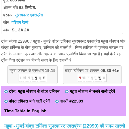
दूरी:
883 किमी
औसत गति
62 किमी/घ.
प्रकार:
सुपरफास्ट एक्सप्रेस
जोन:
पश्चिम रेलवे
कोच:
SL 3A 2A
ट्रेन संख्या 22990 / महुवा - मुम्बई बांद्रा टर्मिनस सुपरफास्ट एक्सप्रेस महुवा जंक्शन और
बांद्रा टर्मिनस के बीच गुरूवार, शनिवार को चलती है। निम्न तालिका में प्रत्येक स्टेशन पर
ट्रेन के आगमन, प्रस्थान और ठहराव का समय प्रदर्शित किया जा रहा है। यहाँ देखे यह
ट्रैन किस स्टेशन पर कितने समय के लिए रूकती है|
महुवा जंक्शन से प्रस्थान
19:15
बांद्रा टर्मिनस पर आगमन
09:30 +1n
र
सो
मं
बु
गु
शु
श
र
सो
मं
बु
गु
शु
श
ट्रेन: महुवा जंक्शन से बांद्रा टर्मिनस
महुवा जंक्शन से चलने वाली ट्रेनें
बांद्रा टर्मिनस आने वाली ट्रेनें
वापसी
#22989
Time Table in English
महुवा - मुम्बई बांद्रा टर्मिनस सुपरफास्ट एक्सप्रेस (22990) की समय सारणी