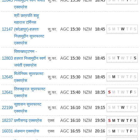
12643
निजामुद्दीन स्वर्ण जयंती
सु.फा.
AGC
15:30
NZM
18:45
S
M
T
W
T
F
S
एक्सप्रेस
श्री छत्रपति शाहू
महाराज टर्मिनस
12147
(कोल्हापुर)-हज़रत
सु.फा.
AGC
15:30
NZM
18:45
S
M
T
W
T
F
S
निज़ामुद्दीन सुपरफास्ट
एक्सप्रेस
विशाखपट्टणम -
12803
हज़रत निजामुद्दीन स्वर्ण
सु.फा.
AGC
15:30
NZM
18:45
S
M
T
W
T
F
S
जयंती एक्सप्रेस
मिलेनियम सुपरफ़ास्ट
12645
सु.फा.
AGC
15:30
NZM
18:45
S
M
T
W
T
F
S
एक्सप्रेस
तिरुक्कुरल सुपरफास्ट
12641
सु.फा.
AGC
15:40
NZM
18:35
S
M
T
W
T
F
S
एक्सप्रेस
सुशासन सुपरफास्ट
22199
सु.फा.
AGC
16:10
NZM
19:15
S
M
T
W
T
F
S
एक्सप्रेस
18237
छत्तीसगढ़ एक्सप्रेस
एक्स
AGC
16:10
NZM
19:50
S
M
T
W
T
F
S
16031
अंडमान एक्सप्रेस
एक्स
AGC
16:55
NZM
20:16
S
M
T
W
T
F
S