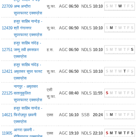
22709
अम्ब अन्दौरा
सु.फा.
AGC
06:50
NDLS
10:10
S
M
T
W
T
F
S
सुपरफास्ट एक्सप्रेस
हजूर साहिब नान्देड़ -
12439
श्री गंगानगर
सु.फा.
AGC
06:50
NDLS
10:10
S
M
T
W
T
F
S
सुपरफास्ट एक्सप्रेस
हजूर साहिब नांदेड़ -
12751
जम्मू तवी हमसफ़र
ह.स.
AGC
06:50
NDLS
10:10
S
M
T
W
T
F
S
एक्सप्रेस
हजूर साहिब नांदेड़ -
12421
अमृतसर सुपर फास्ट
सु.फा.
AGC
06:50
NDLS
10:10
S
M
T
W
T
F
S
एक्सप्रेस
नागपुर - अमृतसर
एसी
22125
वातानुकूलित
AGC
08:40
NDLS
11:55
S
M
T
W
T
F
S
सु.फा.
सुपरफास्ट एक्सप्रेस
हजूर साहिब नान्देड -
14621
फिरोज़पुर छावनी
एक्स
AGC
16:10
SSB
20:24
S
M
T
W
T
F
S
एक्सप्रेस
आगरा छावनी -
11905
एक्स
AGC
19:10
NDLS
22:10
S
M
T
W
T
F
S
होशियारपुर एक्सप्रेस