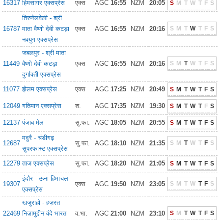
16317
हिमसागर एक्सप्रेस
एक्स
AGC
16:55
NZM
20:05
S
M
T
W
T
F
S
तिरुनेलवेली - श्री
16787
माता वैष्णो देवी कटड़ा
एक्स
AGC
16:55
NZM
20:16
S
M
T
W
T
F
S
नवयुग एक्सप्रेस
जबलपुर - श्री माता
11449
वैष्णो देवी कटड़ा
एक्स
AGC
16:55
NZM
20:16
S
M
T
W
T
F
S
दुर्गावती एक्सप्रेस
11077
झेलम एक्सप्रेस
एक्स
AGC
17:25
NZM
20:49
S
M
T
W
T
F
S
12049
गतिमान एक्सप्रेस
श.
AGC
17:35
NZM
19:30
S
M
T
W
T
F
S
12137
पंजाब मेल
सु.फा.
AGC
18:05
NZM
20:55
S
M
T
W
T
F
S
मदुरै - चंडीगढ़
12687
सु.फा.
AGC
18:10
NZM
21:35
S
M
T
W
T
F
S
सुपरफास्ट एक्सप्रेस
12279
ताज एक्सप्रेस
सु.फा.
AGC
18:20
NZM
21:05
S
M
T
W
T
F
S
इंदौर - ऊना हिमाचल
19307
एक्स
AGC
19:50
NZM
23:05
S
M
T
W
T
F
S
एक्सप्रेस
खजुराहो - हज़रत
22469
निज़ामुद्दीन वंदे भारत
व.भा.
AGC
21:00
NZM
23:10
S
M
T
W
T
F
S