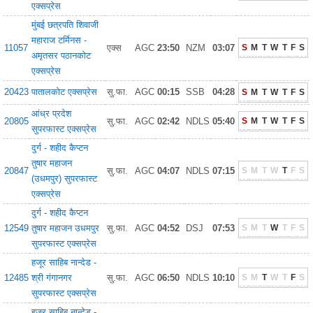
एक्सप्रेस
मुंबई छत्रपति शिवाजी
महाराज टर्मिनस -
11057
एक्स
AGC
23:50
NZM
03:07
S
M
T
W
T
F
S
अमृतसर पठानकोट
एक्सप्रेस
20423
पातालकोट एक्सप्रेस
सु.फा.
AGC
00:15
SSB
04:28
S
M
T
W
T
F
S
आंध्र प्रदेश
20805
सु.फा.
AGC
02:42
NDLS
05:40
S
M
T
W
T
F
S
सुपरफास्ट एक्सप्रेस
दुर्ग - शहीद कैप्टन
तुषार महाजन
20847
सु.फा.
AGC
04:07
NDLS
07:15
S
M
T
W
T
F
S
(उधमपुर) सुपरफास्ट
एक्सप्रेस
दुर्ग - शहीद कैप्टन
12549
तुषार महाजन उधमपुर
सु.फा.
AGC
04:52
DSJ
07:53
S
M
T
W
T
F
S
सुपरफास्ट एक्सप्रेस
हजूर साहिब नान्देड -
12485
श्री गंगानगर
सु.फा.
AGC
06:50
NDLS
10:10
S
M
T
W
T
F
S
सुपरफास्ट एक्सप्रेस
हजूर साहिब नान्देड़ -