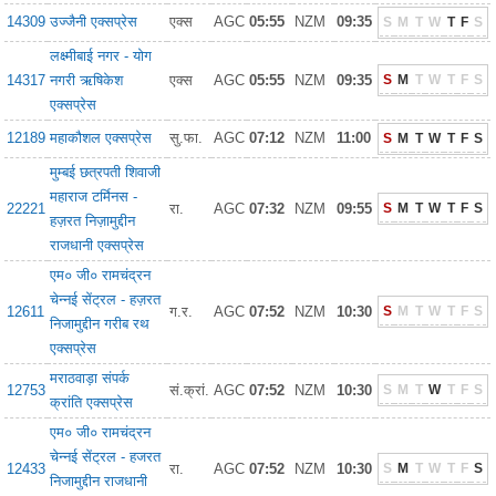
14309
उज्जैनी एक्सप्रेस
एक्स
AGC
05:55
NZM
09:35
S
M
T
W
T
F
S
लक्ष्मीबाई नगर - योग
14317
नगरी ऋषिकेश
एक्स
AGC
05:55
NZM
09:35
S
M
T
W
T
F
S
एक्सप्रेस
12189
महाकौशल एक्सप्रेस
सु.फा.
AGC
07:12
NZM
11:00
S
M
T
W
T
F
S
मुम्बई छत्रपती शिवाजी
महाराज टर्मिनस -
22221
रा.
AGC
07:32
NZM
09:55
S
M
T
W
T
F
S
हज़रत निज़ामुद्दीन
राजधानी एक्सप्रेस
एम० जी० रामचंद्रन
चेन्नई सेंट्रल - हज़रत
12611
ग.र.
AGC
07:52
NZM
10:30
S
M
T
W
T
F
S
निजामुद्दीन गरीब रथ
एक्सप्रेस
मराठवाड़ा संपर्क
12753
सं.क्रां.
AGC
07:52
NZM
10:30
S
M
T
W
T
F
S
क्रांति एक्सप्रेस
एम० जी० रामचंद्रन
चेन्नई सेंट्रल - हजरत
12433
रा.
AGC
07:52
NZM
10:30
S
M
T
W
T
F
S
निजामुद्दीन राजधानी