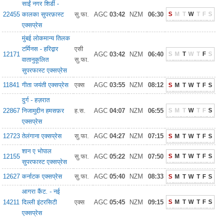
साईं नगर शिर्डी -
22455
कालका सुपरफ़ास्ट
सु.फा.
AGC
03:42
NZM
06:30
S
M
T
W
T
F
S
एक्सप्रेस
मुंबई लोकमान्य तिलक
टर्मिनस - हरिद्वार
एसी
12171
AGC
03:42
NZM
06:40
S
M
T
W
T
F
S
वातानुकूलित
सु.फा.
सुपरफास्ट एक्सप्रेस
11841
गीता जयंती एक्सप्रेस
एक्स
AGC
03:55
NZM
08:12
S
M
T
W
T
F
S
दुर्ग - हज़रात
22867
निजामुद्दीन हमसफ़र
ह.स.
AGC
04:07
NZM
06:55
S
M
T
W
T
F
S
एक्सप्रेस
12723
तेलंगाना एक्सप्रेस
सु.फा.
AGC
04:27
NZM
07:15
S
M
T
W
T
F
S
शान ए भोपाल
12155
सु.फा.
AGC
05:22
NZM
07:50
S
M
T
W
T
F
S
सुपरफास्ट एक्सप्रेस
12627
कर्नाटक एक्सप्रेस
सु.फा.
AGC
05:40
NZM
08:33
S
M
T
W
T
F
S
आगरा कैंट. - नई
14211
दिल्ली इंटरसिटी
एक्स
AGC
05:45
NZM
09:15
S
M
T
W
T
F
S
एक्सप्रेस