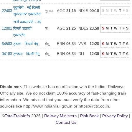
पुदुच्चेरी - नई दिल्ली
22403
सु.फा.
AGC
21:15
NDLS
00:10
S
M
T
W
T
F
S
सुपरफ़ास्ट एक्सप्रेस
रानी कमलापति - नई
12001
दिल्ली शताब्दी
श.
AGC
21:25
NDLS
23:50
S
M
T
W
T
F
S
एक्सप्रेस
64583
टूंडला - दिल्ली मेमू
मेमू
BRN
06:34
VVB
12:28
S
M
T
W
T
F
S
04183
टूण्डला - दिल्ली मेमू
मेमू
BRN
06:34
DLI
12:30
S
M
T
W
T
F
S
Disclaimer:
This website has no affiliation with the Indian Railways
Officially site. We do not claim 100% accuracy of fast-changing train
information. We advised that you must verify the data from other
sources like http://www.indianrail.gov.in or https://irctc.co.in.
©
TotalTrainInfo
2026 |
Railway Ministers
|
Pink Book
|
Privacy Policy
|
Contact Us