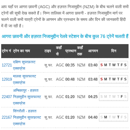
आप यहाँ पर आगरा छावनी (AGC) और हज़रत निजामुद्दीन (NZM) के बीच चलने वाली सभी
ट्रेनों की सूची देख सकते हैं। निम्न तालिका में आगरा छावनी - हज़रत निजामुद्दीन मार्ग पर
चलने वाली सभी यात्री ट्रेनों के आगमन और प्रस्थान के समय और दिन की जानकारी हिंदी
में दी जा रही है।
आगरा छावनी और हज़रत निजामुद्दीन रेलवे स्टेशन के बीच कुल 76 ट्रेनें चलती हैं
कहाँ
कहाँ
ट्रेन नं
ट्रेन का नाम
टाइप
प्रस्थान
आगमन
दिन
से
तक
दक्षिण सुपरफ़ास्ट
12721
सु.फा.
AGC
00:35
NZM
03:40
S
M
T
W
T
F
S
एक्सप्रेस
मालवा सुपरफास्ट
12919
सु.फा.
AGC
00:48
NZM
03:48
S
M
T
W
T
F
S
एक्सप्रेस
अम्बिकापुर - हज़रत
22407
निज़ामुद्दीन सुपरफास्ट
सु.फा.
AGC
01:20
NZM
04:25
S
M
T
W
T
F
S
एक्सप्रेस
सिंगरौली - हज़रत
22167
निज़ामुद्दीन सुपरफ़ास्ट
सु.फा.
AGC
01:20
NZM
04:40
S
M
T
W
T
F
S
एक्सप्रेस