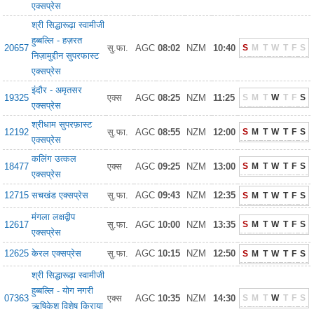
एक्सप्रेस
श्री सिद्धारूढ़ा स्वामीजी
हुब्बल्लि - हज़रत
20657
सु.फा.
AGC
08:02
NZM
10:40
S
M
T
W
T
F
S
निज़ामुद्दीन सुपरफास्ट
एक्सप्रेस
इंदौर - अमृतसर
19325
एक्स
AGC
08:25
NZM
11:25
S
M
T
W
T
F
S
एक्सप्रेस
श्रीधाम सुपरफ़ास्ट
12192
सु.फा.
AGC
08:55
NZM
12:00
S
M
T
W
T
F
S
एक्सप्रेस
कलिंग उत्कल
18477
एक्स
AGC
09:25
NZM
13:00
S
M
T
W
T
F
S
एक्सप्रेस
12715
सचखंड एक्सप्रेस
सु.फा.
AGC
09:43
NZM
12:35
S
M
T
W
T
F
S
मंगला लक्षद्वीप
12617
सु.फा.
AGC
10:00
NZM
13:35
S
M
T
W
T
F
S
एक्सप्रेस
12625
केरल एक्सप्रेस
सु.फा.
AGC
10:15
NZM
12:50
S
M
T
W
T
F
S
श्री सिद्धारूढ़ा स्वामीजी
हुब्बल्लि - योग नगरी
07363
एक्स
AGC
10:35
NZM
14:30
S
M
T
W
T
F
S
ऋषिकेश विशेष किराया