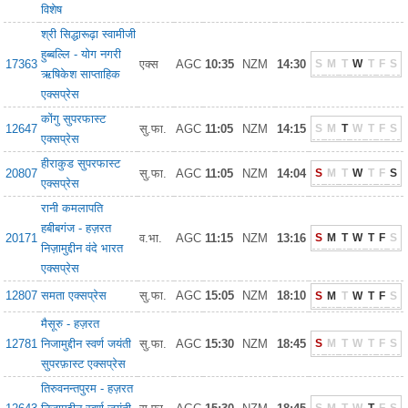
विशेष
श्री सिद्धारूढ़ा स्वामीजी
हुब्बल्लि - योग नगरी
17363
एक्स
AGC
10:35
NZM
14:30
S
M
T
W
T
F
S
ऋषिकेश साप्ताहिक
एक्सप्रेस
कोंगु सुपरफास्ट
12647
सु.फा.
AGC
11:05
NZM
14:15
S
M
T
W
T
F
S
एक्सप्रेस
हीराकुड सुपरफास्ट
20807
सु.फा.
AGC
11:05
NZM
14:04
S
M
T
W
T
F
S
एक्सप्रेस
रानी कमलापति
हबीबगंज - हज़रत
20171
व.भा.
AGC
11:15
NZM
13:16
S
M
T
W
T
F
S
निज़ामुद्दीन वंदे भारत
एक्सप्रेस
12807
समता एक्सप्रेस
सु.फा.
AGC
15:05
NZM
18:10
S
M
T
W
T
F
S
मैसूरु - हज़रत
12781
निजामुद्दीन स्वर्ण जयंती
सु.फा.
AGC
15:30
NZM
18:45
S
M
T
W
T
F
S
सुपरफ़ास्ट एक्सप्रेस
तिरुवनन्तपुरम - हज़रत