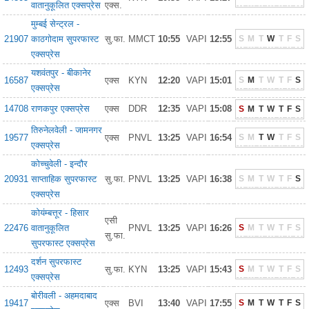
वातानुकूलित एक्सप्रेस
एक्स.
मुम्बई सेन्ट्रल -
21907
काठगोदाम सुपरफास्ट
सु.फा.
MMCT
10:55
VAPI
12:55
S
M
T
W
T
F
S
एक्सप्रेस
यशवंतपुर - बीकानेर
16587
एक्स
KYN
12:20
VAPI
15:01
S
M
T
W
T
F
S
एक्सप्रेस
14708
राणकपुर एक्सप्रेस
एक्स
DDR
12:35
VAPI
15:08
S
M
T
W
T
F
S
तिरुनेलवेली - जामनगर
19577
एक्स
PNVL
13:25
VAPI
16:54
S
M
T
W
T
F
S
एक्सप्रेस
कोच्चुवेली - इन्दौर
20931
साप्ताहिक सुपरफास्ट
सु.फा.
PNVL
13:25
VAPI
16:38
S
M
T
W
T
F
S
एक्सप्रेस
कोयंम्बत्तूर - हिसार
एसी
22476
वातानुकूलित
PNVL
13:25
VAPI
16:26
S
M
T
W
T
F
S
सु.फा.
सुपरफास्ट एक्सप्रेस
दर्शन सुपरफास्ट
12493
सु.फा.
KYN
13:25
VAPI
15:43
S
M
T
W
T
F
S
एक्सप्रेस
बोरीवली - अहमदाबाद
19417
एक्स
BVI
13:40
VAPI
17:55
S
M
T
W
T
F
S