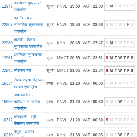
मरुसागर सुपरफास्ट
12977
सु.फा.
PNVL
19:50
VAPI
22:39
S
M
T
W
T
F
S
एक्सप्रेस
मडगाँव - हापा
22907
साप्ताहिक सुपरफास्ट
सु.फा.
PNVL
19:50
VAPI
22:38
S
M
T
W
T
F
S
एक्सप्रेस
खड़की - हिसार
22980
सु.फा.
KYN
20:45
VAPI
23:47
S
M
T
W
T
F
S
सुपरफास्ट एक्सप्रेस
अवन्तिका सुपरफास्ट
12961
सु.फा.
MMCT
20:55
VAPI
22:51
S
M
T
W
T
F
S
एक्सप्रेस
22945
सौराष्ट्र मेल
सु.फा.
MMCT
21:05
VAPI
23:34
S
M
T
W
T
F
S
तिरुवनंतपुरम सेंट्रल -
16334
एक्स
PNVL
21:20
VAPI
00:30
S
M
T
W
T
F
S
वेरावल एक्सप्रेस
नागरकोविल -
16336
गांधीधाम साप्ताहिक
एक्स
PNVL
21:20
VAPI
00:30
S
M
T
W
T
F
S
एक्सप्रेस
कोच्चुवेली - श्री
16312
एक्स
PNVL
21:20
VAPI
00:30
S
M
T
W
T
F
S
गंगानगर एक्सप्रेस
मैसूरु - अजमेर
16210
एक्स
KYN
21:30
VAPI
00:03
S
M
T
W
T
F
S