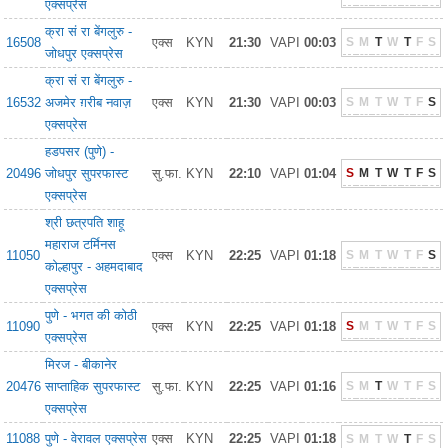
एक्सप्रेस
क्रा सं रा बेंगलुरु -
16508
एक्स
KYN
21:30
VAPI
00:03
S
M
T
W
T
F
S
जोधपुर एक्सप्रेस
क्रा सं रा बेंगलुरु -
16532
अजमेर ग़रीब नवाज़
एक्स
KYN
21:30
VAPI
00:03
S
M
T
W
T
F
S
एक्सप्रेस
हडपसर (पुणे) -
20496
जोधपुर सुपरफास्ट
सु.फा.
KYN
22:10
VAPI
01:04
S
M
T
W
T
F
S
एक्सप्रेस
श्री छत्रपति शाहू
महाराज टर्मिनस
11050
एक्स
KYN
22:25
VAPI
01:18
S
M
T
W
T
F
S
कोल्हापुर - अहमदाबाद
एक्सप्रेस
पुणे - भगत की कोठी
11090
एक्स
KYN
22:25
VAPI
01:18
S
M
T
W
T
F
S
एक्सप्रेस
मिरज - बीकानेर
20476
साप्ताहिक सुपरफास्ट
सु.फा.
KYN
22:25
VAPI
01:16
S
M
T
W
T
F
S
एक्सप्रेस
11088
पुणे - वेरावल एक्सप्रेस
एक्स
KYN
22:25
VAPI
01:18
S
M
T
W
T
F
S