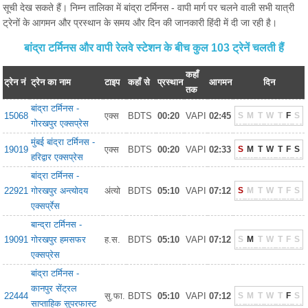
सूची देख सकते हैं। निम्न तालिका में बांद्रा टर्मिनस - वापी मार्ग पर चलने वाली सभी यात्री
ट्रेनों के आगमन और प्रस्थान के समय और दिन की जानकारी हिंदी में दी जा रही है।
बांद्रा टर्मिनस और वापी रेलवे स्टेशन के बीच कुल 103 ट्रेनें चलती हैं
कहाँ
ट्रेन नं
ट्रेन का नाम
टाइप
कहाँ से
प्रस्थान
आगमन
दिन
तक
बांद्रा टर्मिनस -
15068
एक्स
BDTS
00:20
VAPI
02:45
S
M
T
W
T
F
S
गोरखपुर एक्सप्रेस
मुंबई बांद्रा टर्मिनस -
19019
एक्स
BDTS
00:20
VAPI
02:33
S
M
T
W
T
F
S
हरिद्वार एक्सप्रेस
बांद्रा टर्मिनस -
22921
गोरखपुर अन्त्योदय
अंत्यो
BDTS
05:10
VAPI
07:12
S
M
T
W
T
F
S
एक्सर्प्रेस
बान्द्रा टर्मिनस -
19091
गोरखपुर हमसफर
ह.स.
BDTS
05:10
VAPI
07:12
S
M
T
W
T
F
S
एक्सप्रेस
बांद्रा टर्मिनस -
कानपुर सेंट्रल
22444
सु.फा.
BDTS
05:10
VAPI
07:12
S
M
T
W
T
F
S
साप्ताहिक सुपरफास्ट