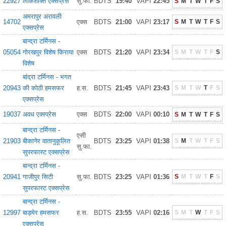
22927
लोकशक्ति एक्सप्रेस
सु.फा.
BDTS
19:40
VAPI
22:45
S
M
T
W
T
F
S
अमरापुर अरावली
14702
एक्स
BDTS
21:00
VAPI
23:17
S
M
T
W
T
F
S
एक्सप्रेस
बान्द्रा टर्मिनस -
05054
गोरखपुर विशेष किराया
एक्स
BDTS
21:20
VAPI
23:34
S
M
T
W
T
F
S
विशेष
बांद्रा टर्मिनस - भगत
20943
की कोठी हमसफर
ह.स.
BDTS
21:45
VAPI
23:43
S
M
T
W
T
F
S
एक्सप्रेस
19037
अवध एक्स्प्रेस
एक्स
BDTS
22:00
VAPI
00:10
S
M
T
W
T
F
S
बान्द्रा टर्मिनस -
एसी
21903
बीकानेर वातानुकूलित
BDTS
23:25
VAPI
01:38
S
M
T
W
T
F
S
सु.फा.
सुपरफास्ट एक्सप्रेस
बान्द्रा टर्मिनस -
20941
गाजीपुर सिटी
सु.फा.
BDTS
23:25
VAPI
01:36
S
M
T
W
T
F
S
सुपरफास्ट एक्सप्रेस
बान्द्रा टर्मिनस -
12997
बाड़मेर हमसफर
ह.स.
BDTS
23:55
VAPI
02:16
S
M
T
W
T
F
S
एक्सप्रेस