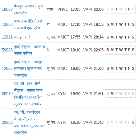
मंगलूरु जंक्शन - सूरत
19058
एक्स
PNVL
17:05
VAPI
22:00
S
M
T
W
T
F
S
एक्सप्रेस
अगस्त क्रांति तेजस
12953
रा.
MMCT
17:10
VAPI
18:55
S
M
T
W
T
F
S
राजधानी एक्सप्रेस
12921
फ्लाइंग रानी
सु.फा.
MMCT
17:55
VAPI
20:14
S
M
T
W
T
F
S
मुंबई सेंट्रल - वलसाड
59023
पै.
MMCT
18:10
VAPI
22:05
S
M
T
W
T
F
S
फास्ट पैसेंजर
मुंबई सेंट्रल - जयपुर
12955
(गणगौर) सुपरफास्ट
सु.फा.
MMCT
19:05
VAPI
21:00
S
M
T
W
T
F
S
एक्सप्रेस
एम. जी. आर. चेन्नै
सेंट्रल - एकता नगर
20919
सु.फा.
KYN
19:30
VAPI
21:51
S
M
T
W
T
F
S
(केवड़िया) साप्ताहिक
सुपरफास्ट एक्सप्रेस
एम. जी. रामचंद्रन
चेन्नई सेंट्रल -
20953
सु.फा.
KYN
19:30
VAPI
21:43
S
M
T
W
T
F
S
अहमदाबाद सुपरफास्ट
एक्सप्रेस