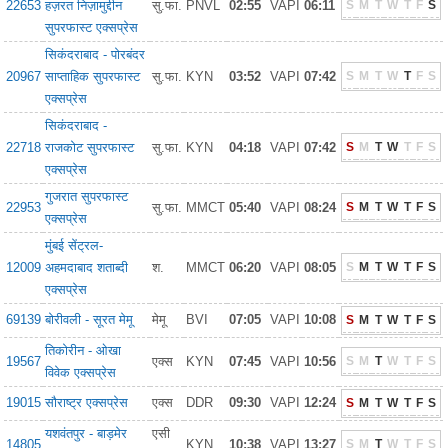
22653
हज़रत निज़ामुद्दीन
सु.फा.
PNVL
02:55
VAPI
06:11
S
M
T
W
T
F
S
सुपरफास्ट एक्सप्रेस
सिकंदराबाद - पोरबंदर
20967
साप्ताहिक सुपरफास्ट
सु.फा.
KYN
03:52
VAPI
07:42
S
M
T
W
T
F
S
एक्सप्रेस
सिकंदराबाद -
22718
राजकोट सुपरफास्ट
सु.फा.
KYN
04:18
VAPI
07:42
S
M
T
W
T
F
S
एक्सप्रेस
गुजरात सुपरफास्ट
22953
सु.फा.
MMCT
05:40
VAPI
08:24
S
M
T
W
T
F
S
एक्सप्रेस
मुंबई सेंट्रल-
12009
अहमदाबाद शताब्दी
श.
MMCT
06:20
VAPI
08:05
S
M
T
W
T
F
S
एक्सप्रेस
69139
बोरीवली - सूरत मेमू
मेमू
BVI
07:05
VAPI
10:08
S
M
T
W
T
F
S
तिकोरीन - ओखा
19567
एक्स
KYN
07:45
VAPI
10:56
S
M
T
W
T
F
S
विवेक एक्सप्रेस
19015
सौराष्ट्र एक्सप्रेस
एक्स
DDR
09:30
VAPI
12:24
S
M
T
W
T
F
S
यशवंतपुर - बाड़मेर
एसी
14805
KYN
10:38
VAPI
13:27
S
M
T
W
T
F
S