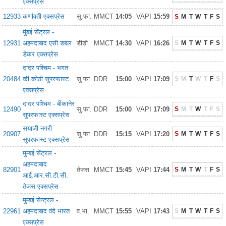
एक्सप्रेस
12933
कर्णावती एक्सप्रेस
सु.फा.
MMCT
14:05
VAPI
15:59
S
M
T
W
T
F
S
मुंबई सेंट्रल -
12931
अहमदाबाद एसी डबल
डीडी
MMCT
14:30
VAPI
16:26
S
M
T
W
T
F
S
डेकर एक्सप्रेस
दादर पश्चिम - भगत
20484
की कोठी सुपरफास्ट
सु.फा.
DDR
15:00
VAPI
17:09
S
M
T
W
T
F
S
एक्सप्रेस
दादर पश्चिम - बीकानेर
12490
सु.फा.
DDR
15:00
VAPI
17:09
S
M
T
W
T
F
S
सुपरफास्ट एक्सप्रेस
सयाजी नगरी
20907
सु.फा.
DDR
15:15
VAPI
17:20
S
M
T
W
T
F
S
सुपरफास्ट एक्सप्रेस
मुम्बई सेंट्रल -
अहमदाबाद
82901
तेजस
MMCT
15:45
VAPI
17:44
S
M
T
W
T
F
S
आई.आर.सी.टी.सी.
तेजस एक्सप्रेस
मुम्बई सेन्ट्रल -
22961
अहमदाबाद वंदे भारत
व.भा.
MMCT
15:55
VAPI
17:43
S
M
T
W
T
F
S
एक्सप्रेस