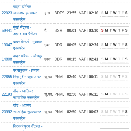
बांद्रा टर्मिनस -
22923
जामनगर हमसफर
ह.स.
BDTS
23:55
VAPI
02:16
S
M
T
W
T
F
S
एक्सप्रेस
मुंबई सेंट्रल -
59441
पै.
BSR
00:01
VAPI
03:10
S
M
T
W
T
F
S
अहमदाबाद पैसेंजर
दादर वेस्टर्न - भुसावल
19047
एक्स
DDR
00:05
VAPI
02:34
S
M
T
W
T
F
S
एक्सप्रेस
दादर पश्चिम - जोधपुर
14808
एक्स
DDR
00:15
VAPI
02:41
S
M
T
W
T
F
S
एक्सप्रेस
एरणाकुलम - हज़रत
22655
निज़ामुद्दीन सुपरफास्ट
सु.फा.
PNVL
02:40
VAPI
06:11
S
M
T
W
T
F
S
एक्सप्रेस
दौंड - ग्वालियर
22193
सु.फा.
PNVL
02:50
VAPI
06:11
S
M
T
W
T
F
S
साप्ताहिक एक्सप्रेस
दौंड - अजमेर
20992
साप्ताहिक सुपरफास्ट
सु.फा.
PNVL
02:50
VAPI
06:03
S
M
T
W
T
F
S
एक्सप्रेस
तिरुवनंतपुरम सेंट्रल -