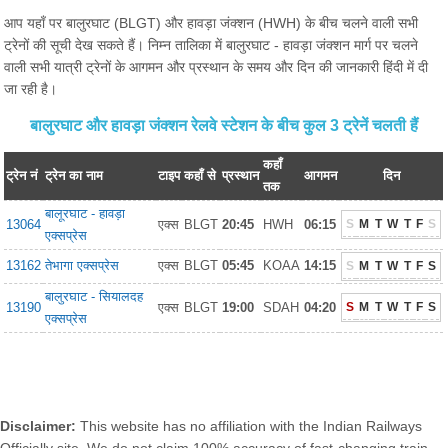
आप यहाँ पर बालुरघाट (BLGT) और हावड़ा जंक्शन (HWH) के बीच चलने वाली सभी
ट्रेनों की सूची देख सकते हैं। निम्न तालिका में बालुरघाट - हावड़ा जंक्शन मार्ग पर चलने
वाली सभी यात्री ट्रेनों के आगमन और प्रस्थान के समय और दिन की जानकारी हिंदी में दी
जा रही है।
बालुरघाट और हावड़ा जंक्शन रेलवे स्टेशन के बीच कुल 3 ट्रेनें चलती हैं
कहाँ
ट्रेन नं
ट्रेन का नाम
टाइप
कहाँ से
प्रस्थान
आगमन
दिन
तक
बालूरघाट - हावड़ा
13064
एक्स
BLGT
20:45
HWH
06:15
S
M
T
W
T
F
S
एक्सप्रेस
13162
तेभागा एक्सप्रेस
एक्स
BLGT
05:45
KOAA
14:15
S
M
T
W
T
F
S
बालुरघाट - सियालदह
13190
एक्स
BLGT
19:00
SDAH
04:20
S
M
T
W
T
F
S
एक्सप्रेस
Disclaimer:
This website has no affiliation with the Indian Railways