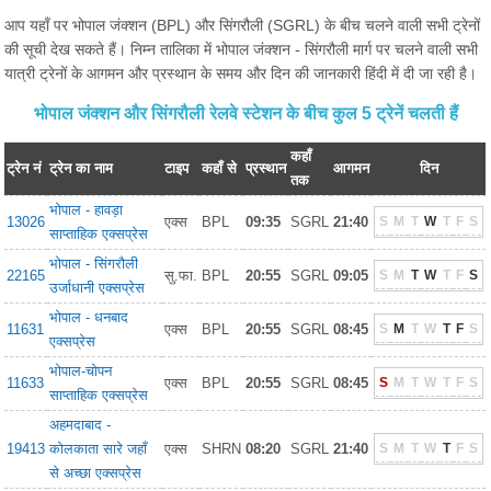
आप यहाँ पर भोपाल जंक्शन (BPL) और सिंगरौली (SGRL) के बीच चलने वाली सभी ट्रेनों
की सूची देख सकते हैं। निम्न तालिका में भोपाल जंक्शन - सिंगरौली मार्ग पर चलने वाली सभी
यात्री ट्रेनों के आगमन और प्रस्थान के समय और दिन की जानकारी हिंदी में दी जा रही है।
भोपाल जंक्शन और सिंगरौली रेलवे स्टेशन के बीच कुल 5 ट्रेनें चलती हैं
कहाँ
ट्रेन नं
ट्रेन का नाम
टाइप
कहाँ से
प्रस्थान
आगमन
दिन
तक
भोपाल - हावड़ा
13026
एक्स
BPL
09:35
SGRL
21:40
S
M
T
W
T
F
S
साप्ताहिक एक्सप्रेस
भोपाल - सिंगरौली
22165
सु.फा.
BPL
20:55
SGRL
09:05
S
M
T
W
T
F
S
उर्जाधानी एक्सप्रेस
भोपाल - धनबाद
11631
एक्स
BPL
20:55
SGRL
08:45
S
M
T
W
T
F
S
एक्सप्रेस
भोपाल-चोपन
11633
एक्स
BPL
20:55
SGRL
08:45
S
M
T
W
T
F
S
साप्ताहिक एक्सप्रेस
अहमदाबाद -
19413
कोलकाता सारे जहाँ
एक्स
SHRN
08:20
SGRL
21:40
S
M
T
W
T
F
S
से अच्छा एक्सप्रेस