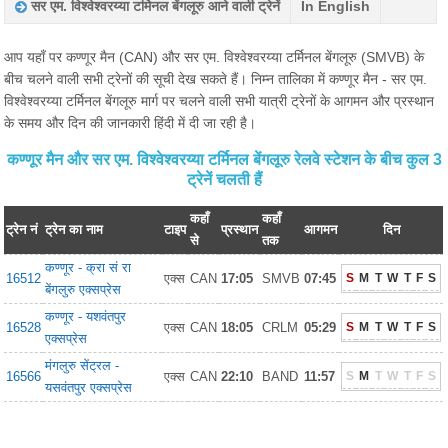
सर एम. विश्वेश्वरय्या टर्मिनल बेंगलूरु आने वाली ट्रेनें
In English
आप यहाँ पर कण्णूर मैन (CAN) और सर एम. विश्वेश्वरय्या टर्मिनल बेंगलूरु (SMVB) के
बीच चलने वाली सभी ट्रेनों की सूची देख सकते हैं। निम्न तालिका में कण्णूर मैन - सर एम.
विश्वेश्वरय्या टर्मिनल बेंगलूरु मार्ग पर चलने वाली सभी यात्री ट्रेनों के आगमन और प्रस्थान
के समय और दिन की जानकारी हिंदी में दी जा रही है।
कण्णूर मैन और सर एम. विश्वेश्वरय्या टर्मिनल बेंगलूरु रेलवे स्टेशन के बीच कुल 3
ट्रेनें चलती हैं
कहाँ
कहाँ
ट्रेन नं
ट्रेन का नाम
टाइप
प्रस्थान
आगमन
दिन
से
तक
कण्णूर - क्रा सं रा
16512
एक्स
CAN
17:05
SMVB
07:45
S
M
T
W
T
F
S
बेंगलुरु एक्सप्रेस
कण्णूर - यशवंतपुर
16528
एक्स
CAN
18:05
CRLM
05:29
S
M
T
W
T
F
S
एक्सप्रेस
मंगलुरु सेंट्रल -
16566
एक्स
CAN
22:10
BAND
11:57
S
M
T
W
T
F
S
यसवंतपुर एक्सप्रेस