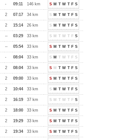
-
09:11
146 km
S
M
T
W
T
F
S
2
07:17
34 km
S
M
T
W
T
F
S
2
15:14
26 km
S
M
T
W
T
F
S
--
03:29
33 km
S
M
T
W
T
F
S
--
05:54
33 km
S
M
T
W
T
F
S
-
08:04
33 km
S
M
T
W
T
F
S
2
08:04
33 km
S
M
T
W
T
F
S
2
09:00
33 km
S
M
T
W
T
F
S
2
10:44
33 km
S
M
T
W
T
F
S
2
16:19
37 km
S
M
T
W
T
F
S
2
18:00
33 km
S
M
T
W
T
F
S
2
19:29
33 km
S
M
T
W
T
F
S
2
19:34
33 km
S
M
T
W
T
F
S