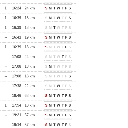
1
16:24
24 km
S
M
T
W
T
F
S
1
16:39
18 km
S
M
T
W
T
F
S
1
16:39
18 km
S
M
T
W
T
F
S
--
16:41
19 km
S
M
T
W
T
F
S
1
16:39
18 km
S
M
T
W
T
F
S
--
17:08
24 km
S
M
T
W
T
F
S
--
17:08
18 km
S
M
T
W
T
F
S
--
17:08
18 km
S
M
T
W
T
F
S
--
17:38
22 km
S
M
T
W
T
F
S
-
18:46
63 km
S
M
T
W
T
F
S
1
17:54
18 km
S
M
T
W
T
F
S
--
19:21
57 km
S
M
T
W
T
F
S
-
19:14
57 km
S
M
T
W
T
F
S