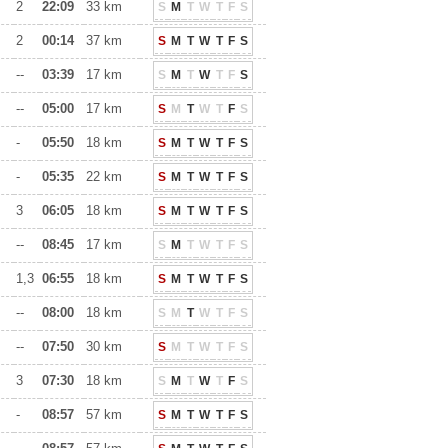
2
22:09
33 km
S
M
T
W
T
F
S
2
00:14
37 km
S
M
T
W
T
F
S
--
03:39
17 km
S
M
T
W
T
F
S
--
05:00
17 km
S
M
T
W
T
F
S
-
05:50
18 km
S
M
T
W
T
F
S
-
05:35
22 km
S
M
T
W
T
F
S
3
06:05
18 km
S
M
T
W
T
F
S
--
08:45
17 km
S
M
T
W
T
F
S
1,3
06:55
18 km
S
M
T
W
T
F
S
--
08:00
18 km
S
M
T
W
T
F
S
--
07:50
30 km
S
M
T
W
T
F
S
3
07:30
18 km
S
M
T
W
T
F
S
-
08:57
57 km
S
M
T
W
T
F
S