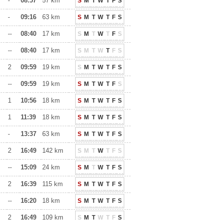
-
08:57
57 km
S
M
T
W
T
F
S
-
09:16
63 km
S
M
T
W
T
F
S
--
08:40
17 km
S
M
T
W
T
F
S
--
08:40
17 km
S
M
T
W
T
F
S
2
09:59
19 km
S
M
T
W
T
F
S
--
09:59
19 km
S
M
T
W
T
F
S
1
10:56
18 km
S
M
T
W
T
F
S
1
11:39
18 km
S
M
T
W
T
F
S
-
13:37
63 km
S
M
T
W
T
F
S
2
16:49
142 km
S
M
T
W
T
F
S
--
15:09
24 km
S
M
T
W
T
F
S
2
16:39
115 km
S
M
T
W
T
F
S
--
16:20
18 km
S
M
T
W
T
F
S
2
16:49
109 km
S
M
T
W
T
F
S