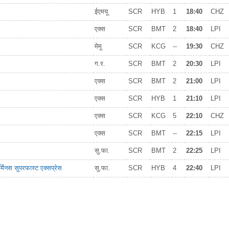
ईएमयू
SCR
HYB
1
18:40
CHZ
एक्स
SCR
BMT
2
18:40
LPI
मेमू
SCR
KCG
--
19:30
CHZ
ग.र.
SCR
BMT
2
20:30
LPI
एक्स
SCR
BMT
2
21:00
LPI
एक्स
SCR
HYB
1
21:10
LPI
एक्स
SCR
KCG
5
22:10
CHZ
एक्स
SCR
BMT
--
22:15
LPI
सु.फा.
SCR
BMT
2
22:25
LPI
र्मिनस सुपरफास्ट एक्सप्रेस
सु.फा.
SCR
HYB
4
22:40
LPI