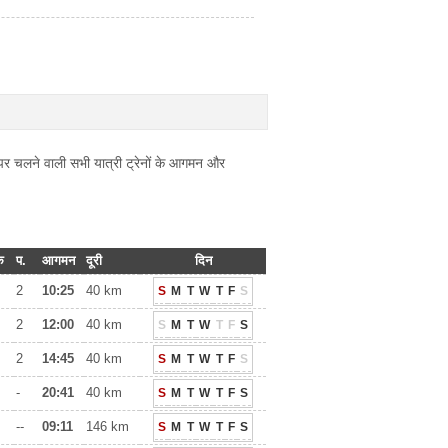
र चलने वाली सभी यात्री ट्रेनों के आगमन और
क
प.
आगमन
दूरी
दिन
2
10:25
40 km
S
M
T
W
T
F
S
2
12:00
40 km
S
M
T
W
T
F
S
2
14:45
40 km
S
M
T
W
T
F
S
-
20:41
40 km
S
M
T
W
T
F
S
--
09:11
146 km
S
M
T
W
T
F
S