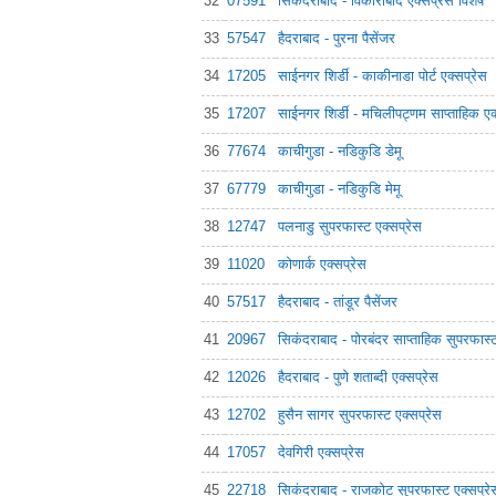
32
07591
सिकंदराबाद - विकाराबाद एक्सप्रेस विशेष
33
57547
हैदराबाद - पुरना पैसेंजर
34
17205
साईनगर शिर्डी - काकीनाडा पोर्ट एक्सप्रेस
35
17207
साईनगर शिर्डी - मचिलीपट्णम साप्ताहिक एक
36
77674
काचीगुडा - नडिकुडि डेमू
37
67779
काचीगुडा - नडिकुडि मेमू
38
12747
पलनाडु सुपरफास्ट एक्सप्रेस
39
11020
कोणार्क एक्सप्रेस
40
57517
हैदराबाद - तांडूर पैसेंजर
41
20967
सिकंदराबाद - पोरबंदर साप्ताहिक सुपरफास्ट
42
12026
हैदराबाद - पुणे शताब्दी एक्सप्रेस
43
12702
हुसैन सागर सुपरफास्ट एक्सप्रेस
44
17057
देवगिरी एक्सप्रेस
45
22718
सिकंदराबाद - राजकोट सुपरफास्ट एक्सप्रे