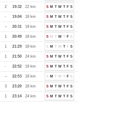
2
19:32
22 km
S
M
T
W
T
F
S
-
19:04
18 km
S
M
T
W
T
F
S
--
20:31
19 km
S
M
T
W
T
F
S
1
20:49
18 km
S
M
T
W
T
F
S
1
21:29
18 km
S
M
T
W
T
F
S
1
21:50
24 km
S
M
T
W
T
F
S
-
22:52
19 km
S
M
T
W
T
F
S
--
22:53
18 km
S
M
T
W
T
F
S
3
23:20
18 km
S
M
T
W
T
F
S
1
23:14
24 km
S
M
T
W
T
F
S