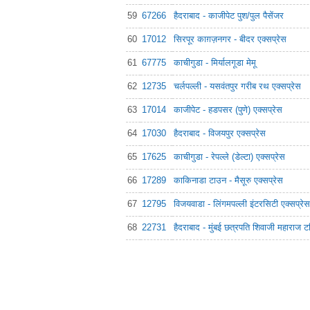
59
67266
हैदराबाद - काजीपेट पुश/पुल पैसेंजर
60
17012
सिरपूर काग़ज़नगर - बीदर एक्सप्रेस
61
67775
काचीगुडा - मिर्यालगूडा मेमू
62
12735
चर्लपल्ली - यसवंतपुर गरीब रथ एक्सप्रेस
63
17014
काजीपेट - हडपसर (पुणे) एक्सप्रेस
64
17030
हैदराबाद - विजयपुर एक्सप्रेस
65
17625
काचीगुडा - रेपल्ले (डेल्टा) एक्सप्रेस
66
17289
काकिनाडा टाउन - मैसूरु एक्सप्रेस
67
12795
विजयवाडा - लिंगमपल्ली इंटरसिटी एक्सप्रेस
68
22731
हैदराबाद - मुंबई छत्रपति शिवाजी महाराज ट