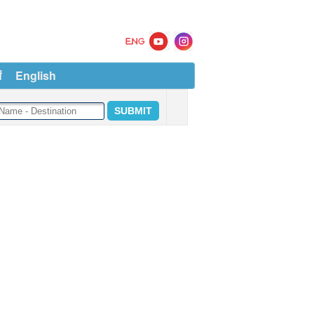
ं
English