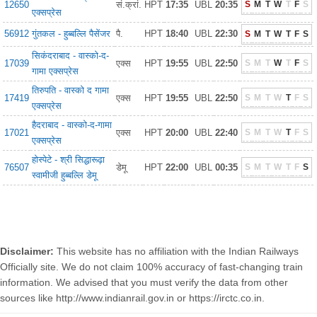
12650
सं.क्रां.
HPT
17:35
UBL
20:35
S
M
T
W
T
F
S
एक्सप्रेस
56912
गुंतकल - हुब्बल्लि पैसेंजर
पै.
HPT
18:40
UBL
22:30
S
M
T
W
T
F
S
सिकंदराबाद - वास्को-द-
17039
एक्स
HPT
19:55
UBL
22:50
S
M
T
W
T
F
S
गामा एक्सप्रेस
तिरुपति - वास्को द गामा
17419
एक्स
HPT
19:55
UBL
22:50
S
M
T
W
T
F
S
एक्सप्रेस
हैदराबाद - वास्को-द-गामा
17021
एक्स
HPT
20:00
UBL
22:40
S
M
T
W
T
F
S
एक्सप्रेस
होस्पेटे - श्री सिद्धारूढ़ा
76507
डेमू
HPT
22:00
UBL
00:35
S
M
T
W
T
F
S
स्वामीजी हुब्बल्लि डेमू
Disclaimer:
This website has no affiliation with the Indian Railways
Officially site. We do not claim 100% accuracy of fast-changing train
information. We advised that you must verify the data from other
sources like http://www.indianrail.gov.in or https://irctc.co.in.