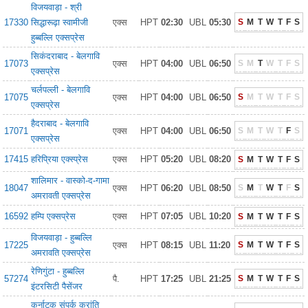
विजयवाड़ा - श्री
17330
सिद्धारूढ़ा स्वामीजी
एक्स
HPT
02:30
UBL
05:30
S
M
T
W
T
F
S
हुब्बल्लि एक्सप्रेस
सिकंदराबाद - बेलगावि
17073
एक्स
HPT
04:00
UBL
06:50
S
M
T
W
T
F
S
एक्सप्रेस
चर्लपल्ली - बेलगावि
17075
एक्स
HPT
04:00
UBL
06:50
S
M
T
W
T
F
S
एक्सप्रेस
हैदराबाद - बेलगावि
17071
एक्स
HPT
04:00
UBL
06:50
S
M
T
W
T
F
S
एक्सप्रेस
17415
हरिप्रिया एक्स्प्रेस
एक्स
HPT
05:20
UBL
08:20
S
M
T
W
T
F
S
शालिमार - वास्को-द-गामा
18047
एक्स
HPT
06:20
UBL
08:50
S
M
T
W
T
F
S
अमरावती एक्सप्रेस
16592
हम्पि एक्सप्रेस
एक्स
HPT
07:05
UBL
10:20
S
M
T
W
T
F
S
विजयवाड़ा - हुब्बल्लि
17225
एक्स
HPT
08:15
UBL
11:20
S
M
T
W
T
F
S
अमरावति एक्सप्रेस
रेणिगुंटा - हुब्बल्लि
57274
पै.
HPT
17:25
UBL
21:25
S
M
T
W
T
F
S
इंटरसिटी पैसेंजर
कर्नाटक संपर्क क्रांति