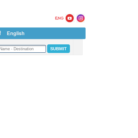
ं
English