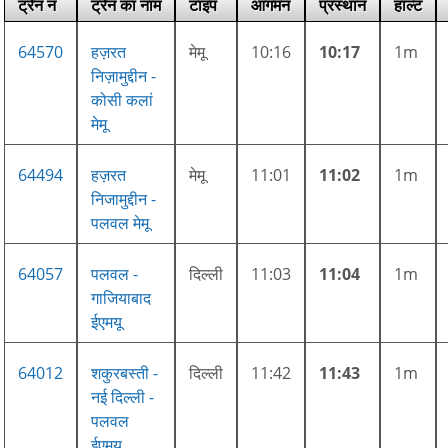
ट्रेन नं
ट्रेन का नाम
टाइप
आगमन
प्रस्थान
हाल्ट
64570
हज़रत
मेमू
10:16
10:17
1m
निज़ामुद्दीन -
कोसी कलां
मेमू
64494
हज़रत
मेमू
11:01
11:02
1m
निजामुद्दीन -
पलवल मेमू
64057
पलवल -
दिल्ली
11:03
11:04
1m
गाजियाबाद
ईएमयू
64012
शकुरबस्ती -
दिल्ली
11:42
11:43
1m
नई दिल्ली -
पलवल
ईएमयू