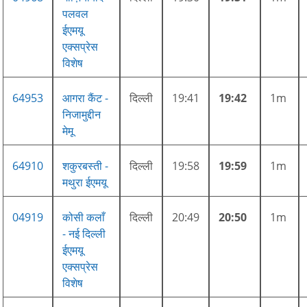
पलवल
ईएमयू
एक्सप्रेस
विशेष
64953
आगरा कैंट -
दिल्ली
19:41
19:42
1m
निजामुद्दीन
मेमू
64910
शकुरबस्ती -
दिल्ली
19:58
19:59
1m
मथुरा ईएमयू
04919
कोसी कलाँ
दिल्ली
20:49
20:50
1m
- नई दिल्ली
ईएमयू
एक्सप्रेस
विशेष