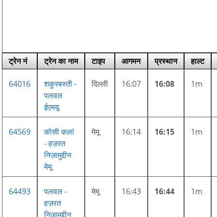
ट्रेन नं
ट्रेन का नाम
टाइप
आगमन
प्रस्थान
हाल्ट
64016
शकुरबस्ती -
दिल्ली
16:07
16:08
1m
पलवल
ईएमयू
64569
कोसी कलां
मेमू
16:14
16:15
1m
- हज़रत
निज़ामुद्दीन
मेमू
64493
पलवल -
मेमू
16:43
16:44
1m
हज़रत
निज़ामुद्दीन