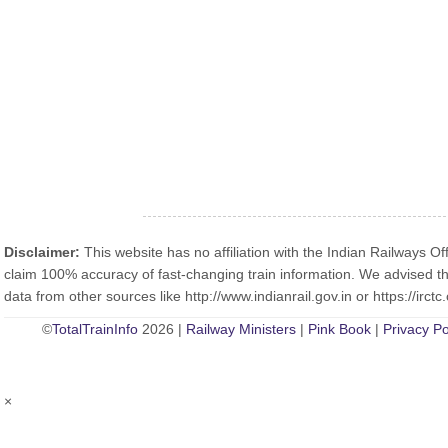
Disclaimer:
This website has no affiliation with the Indian Railways Off
claim 100% accuracy of fast-changing train information. We advised th
data from other sources like http://www.indianrail.gov.in or https://irctc.
©
TotalTrainInfo
2026 |
Railway Ministers
|
Pink Book
|
Privacy Po
×