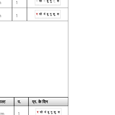
र
सो
मं
बु
गु
शु
श
m
1
र
सो
मं
बु
गु
शु
श
m
1
ाल्ट
प.
प्र. के दिन
र
सो
मं
बु
गु
शु
श
2m
1