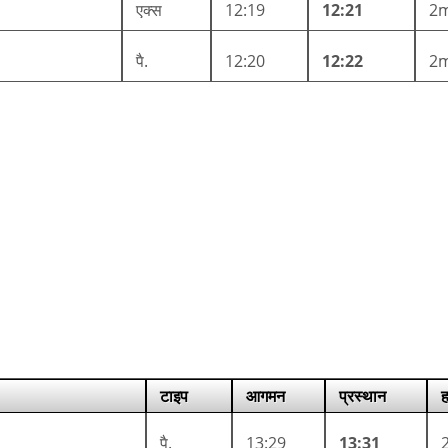
एक्स
12:19
12:21
2
पै.
12:20
12:22
2
टाइप
आगमन
प्रस्थान
ह
पै.
13:29
13:31