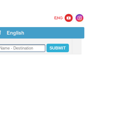
ं
English