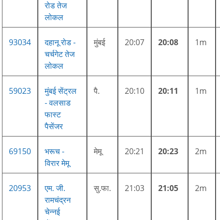
रोड तेज
लोकल
93034
दहानू रोड -
मुंबई
20:07
20:08
1m
चर्चगेट तेज
लोकल
59023
मुंबई सेंट्रल
पै.
20:10
20:11
1m
- वलसाड
फास्ट
पैसेंजर
69150
भरूच -
मेमू
20:21
20:23
2m
विरार मेमू
20953
एम. जी.
सु.फा.
21:03
21:05
2m
रामचंद्रन
चेन्नई