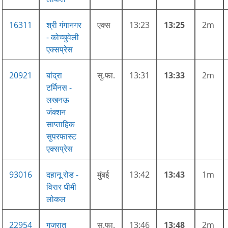
16311
श्री गंगानगर
एक्स
13:23
13:25
2m
- कोच्चुवेली
एक्सप्रेस
20921
बांद्रा
सु.फा.
13:31
13:33
2m
टर्मिनस -
लखनऊ
जंक्शन
साप्ताहिक
सुपरफास्ट
एक्सप्रेस
93016
दहानू रोड -
मुंबई
13:42
13:43
1m
विरार धीमी
लोकल
22954
गुजरात
सु.फा.
13:46
13:48
2m