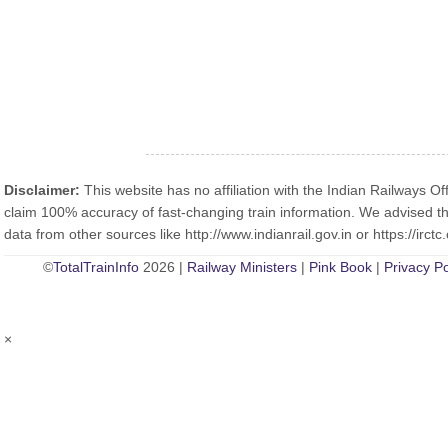
Disclaimer:
This website has no affiliation with the Indian Railways Off
claim 100% accuracy of fast-changing train information. We advised th
data from other sources like http://www.indianrail.gov.in or https://irctc.
©
TotalTrainInfo
2026 |
Railway Ministers
|
Pink Book
|
Privacy Po
×