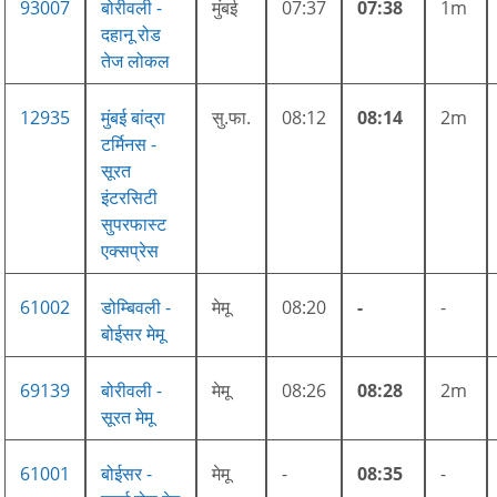
93007
बोरीवली -
मुंबई
07:37
07:38
1m
दहानू रोड
तेज लोकल
12935
मुंबई बांद्रा
सु.फा.
08:12
08:14
2m
टर्मिनस -
सूरत
इंटरसिटी
सुपरफास्ट
एक्सप्रेस
61002
डोम्बिवली -
मेमू
08:20
-
-
बोईसर मेमू
69139
बोरीवली -
मेमू
08:26
08:28
2m
सूरत मेमू
61001
बोईसर -
मेमू
-
08:35
-