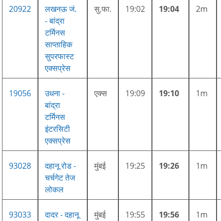
20922
लखनऊ जं.
सु.फा.
19:02
19:04
2m
- बांद्रा
टर्मिनस
साप्ताहिक
सुपरफास्ट
एक्सप्रेस
19056
उधना -
एक्स
19:09
19:10
1m
बांद्रा
टर्मिनस
इंटरसिटी
एक्सप्रेस
93028
दहानू रोड -
मुंबई
19:25
19:26
1m
चर्चगेट तेज
लोकल
93033
दादर - दहानू
मुंबई
19:55
19:56
1m