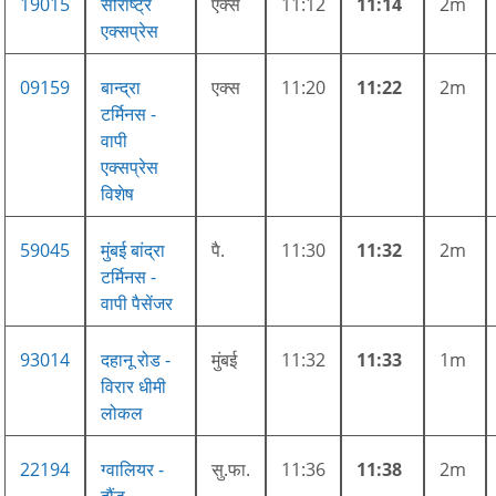
19015
सौराष्ट्र
एक्स
11:12
11:14
2m
एक्सप्रेस
09159
बान्द्रा
एक्स
11:20
11:22
2m
टर्मिनस -
वापी
एक्सप्रेस
विशेष
59045
मुंबई बांद्रा
पै.
11:30
11:32
2m
टर्मिनस -
वापी पैसेंजर
93014
दहानू रोड -
मुंबई
11:32
11:33
1m
विरार धीमी
लोकल
22194
ग्वालियर -
सु.फा.
11:36
11:38
2m
दौंड