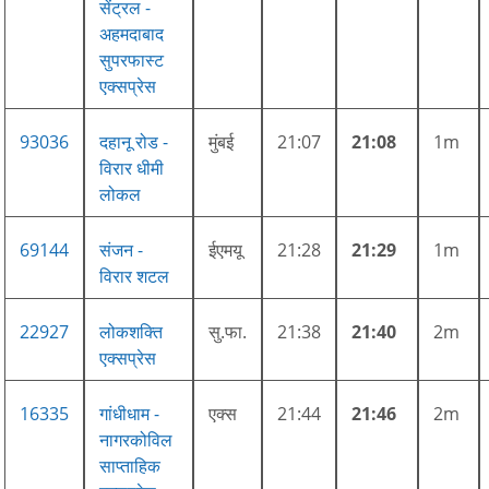
सेंट्रल -
अहमदाबाद
सुपरफास्ट
एक्सप्रेस
93036
दहानू रोड -
मुंबई
21:07
21:08
1m
विरार धीमी
लोकल
69144
संजन -
ईएमयू
21:28
21:29
1m
विरार शटल
22927
लोकशक्ति
सु.फा.
21:38
21:40
2m
एक्सप्रेस
16335
गांधीधाम -
एक्स
21:44
21:46
2m
नागरकोविल
साप्ताहिक