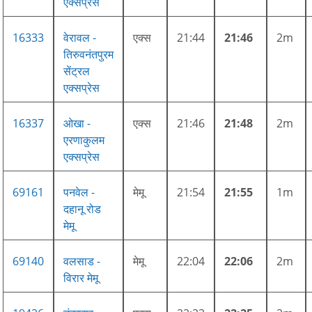
एक्सप्रेस
16333
वेरावल -
एक्स
21:44
21:46
2m
तिरुवनंतपुरम
सेंट्रल
एक्सप्रेस
16337
ओखा -
एक्स
21:46
21:48
2m
एरणाकुलम
एक्सप्रेस
69161
पनवेल -
मेमू
21:54
21:55
1m
दहानू रोड
मेमू
69140
वलसाड -
मेमू
22:04
22:06
2m
विरार मेमू