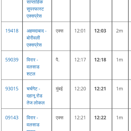
साप्ताहिक
सुपरफास्ट
एक्सप्रेस
19418
अहमदाबाद -
एक्स
12:01
12:03
2m
बोरीवली
एक्सप्रेस
59039
विरार -
पै.
12:17
12:18
1m
वलसाड
शटल
93015
चर्चगेट -
मुंबई
12:20
12:21
1m
दहानू रोड
तेज लोकल
09143
विरार -
एक्स
12:21
12:22
1m
वलसाड