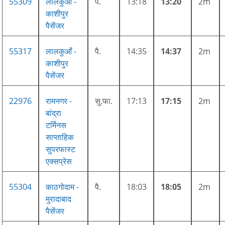
55309
लालकुआँ -
पै.
13:18
13:20
2m
काशीपुर
पैसेंजर
55317
लालकुआँ -
पै.
14:35
14:37
2m
काशीपुर
पैसेंजर
22976
रामनगर -
सु.फा.
17:13
17:15
2m
बांद्रा
टर्मिनस
साप्ताहिक
सुपरफास्ट
एक्सप्रेस
55304
काठगोदाम -
पै.
18:03
18:05
2m
मुरादाबाद
पैसेंजर