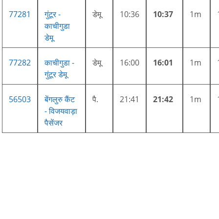
77281
गुंटूर -
डेमू
10:36
10:37
1m
काचीगुडा
डेमू
77282
काचीगुडा -
डेमू
16:00
16:01
1m
गुंटूर डेमू
56503
बेंगलुरु कैंट
पै.
21:41
21:42
1m
- विजयवाड़ा
पैसेंजर