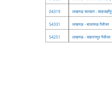
04319
लखनऊ चारबाग - शाहजहाँपुर 
54331
लखनऊ - बालामऊ पैसेंजर
54251
लखनऊ - सहारनपुर पैसेंजर