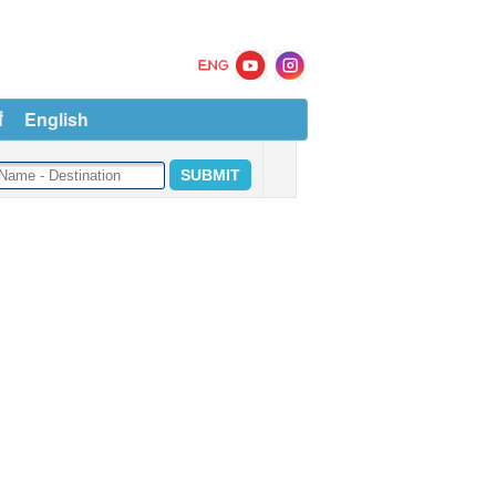
ं
English