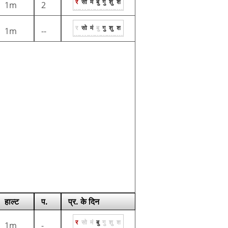
र
सो
मं
बु
गु
शु
श
1m
2
र
सो
मं
बु
गु
शु
श
1m
--
हाल्ट
प.
प्र. के दिन
र
सो
मं
बु
गु
शु
श
1m
-