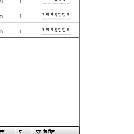
m
1
र
सो
मं
बु
गु
शु
श
m
1
र
सो
मं
बु
गु
शु
श
m
1
ल्ट
प.
प्र. के दिन