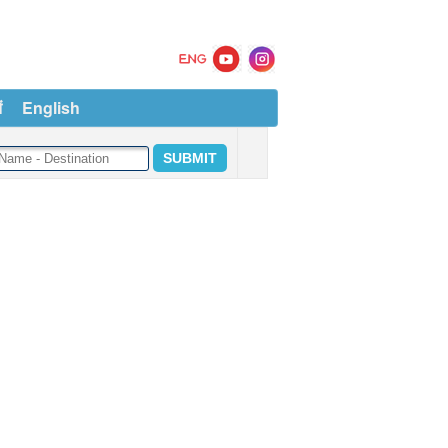
ं
English