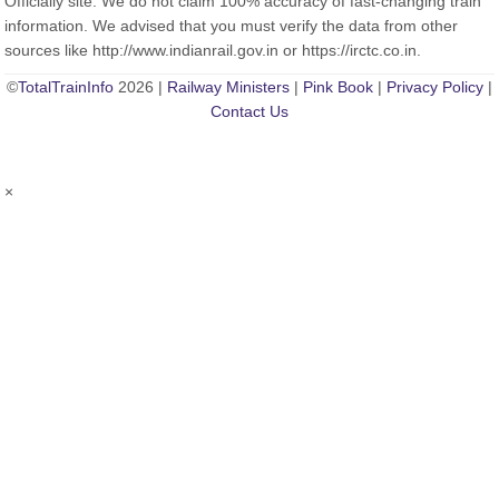
Officially site. We do not claim 100% accuracy of fast-changing train
information. We advised that you must verify the data from other
sources like http://www.indianrail.gov.in or https://irctc.co.in.
©
TotalTrainInfo
2026 |
Railway Ministers
|
Pink Book
|
Privacy Policy
|
Contact Us
×