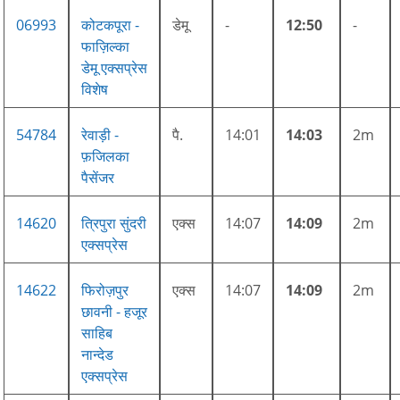
06993
कोटकपूरा -
डेमू
-
12:50
-
फाज़िल्का
डेमू एक्सप्रेस
विशेष
54784
रेवाड़ी -
पै.
14:01
14:03
2m
फ़जिलका
पैसेंजर
14620
त्रिपुरा सुंदरी
एक्स
14:07
14:09
2m
एक्सप्रेस
14622
फिरोज़पुर
एक्स
14:07
14:09
2m
छावनी - हजूर
साहिब
नान्देड
एक्सप्रेस