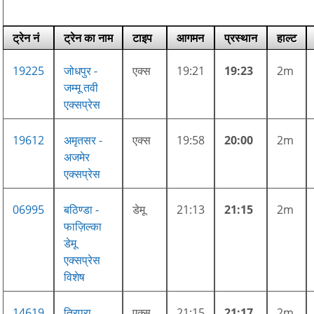
ट्रेन नं
ट्रेन का नाम
टाइप
आगमन
प्रस्थान
हाल्ट
19225
जोधपुर -
एक्स
19:21
19:23
2m
जम्मू तवी
एक्सप्रेस
19612
अमृतसर -
एक्स
19:58
20:00
2m
अजमेर
एक्सप्रेस
06995
बठिण्डा -
डेमू
21:13
21:15
2m
फाज़िल्का
डेमू
एक्सप्रेस
विशेष
14619
त्रिपुरा
एक्स
21:15
21:17
2m