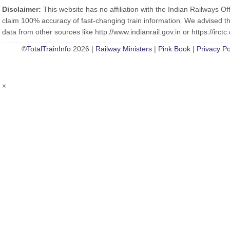
Disclaimer:
This website has no affiliation with the Indian Railways Off
claim 100% accuracy of fast-changing train information. We advised th
data from other sources like http://www.indianrail.gov.in or https://irctc.
©
TotalTrainInfo
2026 |
Railway Ministers
|
Pink Book
|
Privacy Po
×