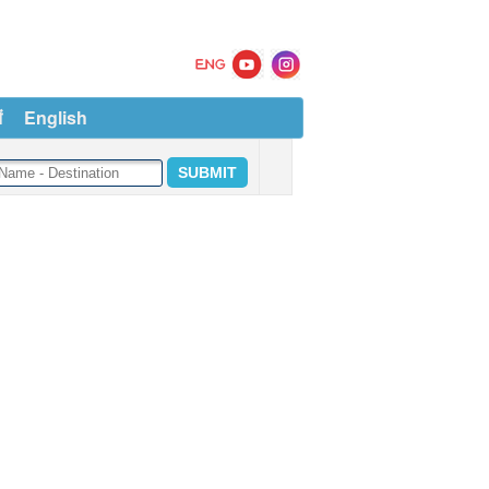
ं
English