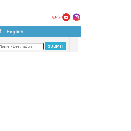
ं
English