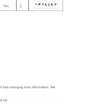
र
सो
मं
बु
गु
शु
श
1m
2
of fast-changing train information. We
ct Us