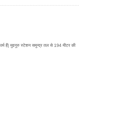
्म हैं| मुद्दनूरु स्टेशन समुन्द्र तल से 194 मीटर की