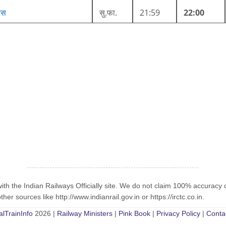
रेस
सु.फा.
21:59
22:00
with the Indian Railways Officially site. We do not claim 100% accuracy 
er sources like http://www.indianrail.gov.in or https://irctc.co.in.
alTrainInfo
2026 |
Railway Ministers
|
Pink Book
|
Privacy Policy
|
Conta