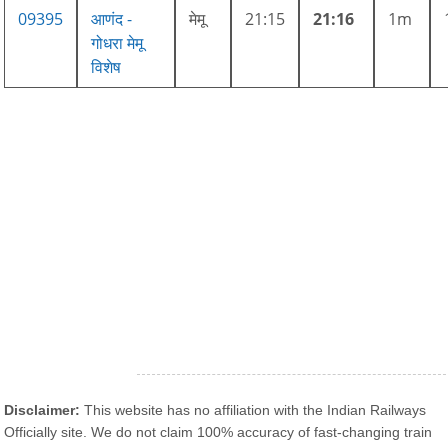
09395
आणंद -
मेमू
21:15
21:16
1m
गोधरा मेमू
विशेष
Disclaimer:
This website has no affiliation with the Indian Railways
Officially site. We do not claim 100% accuracy of fast-changing train