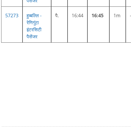
पैसेंजर
57273
हुब्बल्लि -
पै.
16:44
16:45
1m
रेणिगुंटा
इंटरसिटी
पैसेंजर