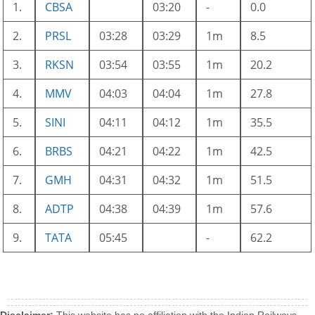
1.
CBSA
03:20
-
0.0
2.
PRSL
03:28
03:29
1m
8.5
3.
RKSN
03:54
03:55
1m
20.2
4.
MMV
04:03
04:04
1m
27.8
5.
SINI
04:11
04:12
1m
35.5
6.
BRBS
04:21
04:22
1m
42.5
7.
GMH
04:31
04:32
1m
51.5
8.
ADTP
04:38
04:39
1m
57.6
9.
TATA
05:45
-
62.2