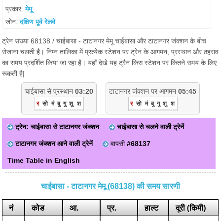
प्रकार:
मेमू
जोन:
दक्षिण पूर्व रेलवे
ट्रेन संख्या 68138 / चाईबासा - टाटानगर मेमू चाईबासा और टाटानगर जंक्शन के बीच
रोजाना चलती है। निम्न तालिका में प्रत्येक स्टेशन पर ट्रेन के आगमन, प्रस्थान और ठहराव
का समय प्रदर्शित किया जा रहा है। यहाँ देखे यह ट्रैन किस स्टेशन पर कितने समय के लिए
रूकती है|
चाईबासा से प्रस्थान
03:20
टाटानगर जंक्शन पर आगमन
05:45
र
सो
मं
बु
गु
शु
श
र
सो
मं
बु
गु
शु
श
ट्रेन: चाईबासा से टाटानगर जंक्शन
चाईबासा से चलने वाली ट्रेनें
टाटानगर जंक्शन आने वाली ट्रेनें
वापसी
#68137
Time Table in English
चाईबासा - टाटानगर मेमू (68138) की समय सारणी
नं
कोड
आ.
प्र.
हाल्ट
दूरी (किमी)