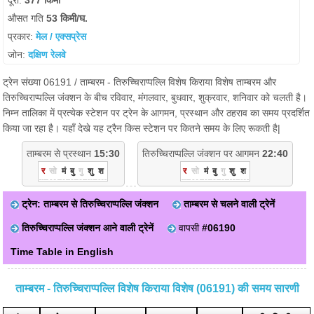
दूरी:
377 किमी
औसत गति
53 किमी/घ.
प्रकार:
मेल / एक्सप्रेस
जोन:
दक्षिण रेलवे
ट्रेन संख्या 06191 / ताम्बरम - तिरुच्चिराप्पल्लि विशेष किराया विशेष ताम्बरम और
तिरुच्चिराप्पल्लि जंक्शन के बीच रविवार, मंगलवार, बुधवार, शुक्रवार, शनिवार को चलती है।
निम्न तालिका में प्रत्येक स्टेशन पर ट्रेन के आगमन, प्रस्थान और ठहराव का समय प्रदर्शित
किया जा रहा है। यहाँ देखे यह ट्रैन किस स्टेशन पर कितने समय के लिए रूकती है|
ताम्बरम से प्रस्थान
15:30
तिरुच्चिराप्पल्लि जंक्शन पर आगमन
22:40
र
सो
मं
बु
गु
शु
श
र
सो
मं
बु
गु
शु
श
ट्रेन: ताम्बरम से तिरुच्चिराप्पल्लि जंक्शन
ताम्बरम से चलने वाली ट्रेनें
तिरुच्चिराप्पल्लि जंक्शन आने वाली ट्रेनें
वापसी
#06190
Time Table in English
ताम्बरम - तिरुच्चिराप्पल्लि विशेष किराया विशेष (06191) की समय सारणी