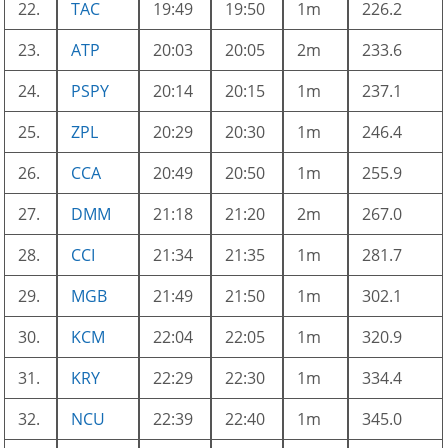
22.
TAC
19:49
19:50
1m
226.2
23.
ATP
20:03
20:05
2m
233.6
24.
PSPY
20:14
20:15
1m
237.1
25.
ZPL
20:29
20:30
1m
246.4
26.
CCA
20:49
20:50
1m
255.9
27.
DMM
21:18
21:20
2m
267.0
28.
CCI
21:34
21:35
1m
281.7
29.
MGB
21:49
21:50
1m
302.1
30.
KCM
22:04
22:05
1m
320.9
31.
KRY
22:29
22:30
1m
334.4
32.
NCU
22:39
22:40
1m
345.0