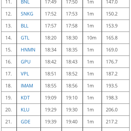
11.
BNL
17:49
17:50
1m
147.0
12.
SNKG
17:52
17:53
1m
150.2
13.
BLL
17:57
17:58
1m
153.9
14.
GTL
18:20
18:30
10m
165.8
15.
HNMN
18:34
18:35
1m
169.0
16.
GPU
18:42
18:43
1m
176.7
17.
VPL
18:51
18:52
1m
187.2
18.
IMAM
18:55
18:56
1m
193.5
19.
KDT
19:09
19:10
1m
198.3
20.
KLU
19:29
19:30
1m
206.0
21.
GDE
19:39
19:40
1m
217.2