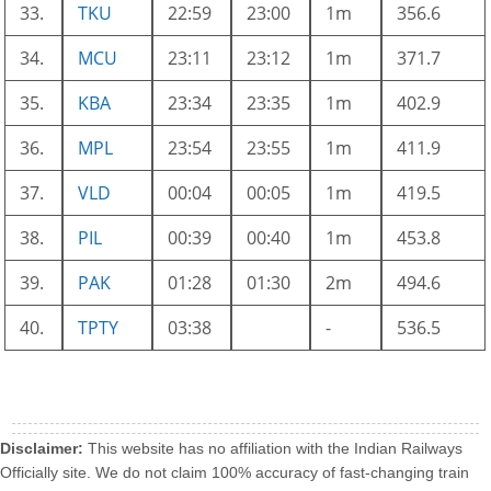
33.
TKU
22:59
23:00
1m
356.6
34.
MCU
23:11
23:12
1m
371.7
35.
KBA
23:34
23:35
1m
402.9
36.
MPL
23:54
23:55
1m
411.9
37.
VLD
00:04
00:05
1m
419.5
38.
PIL
00:39
00:40
1m
453.8
39.
PAK
01:28
01:30
2m
494.6
40.
TPTY
03:38
-
536.5
Disclaimer:
This website has no affiliation with the Indian Railways
Officially site. We do not claim 100% accuracy of fast-changing train