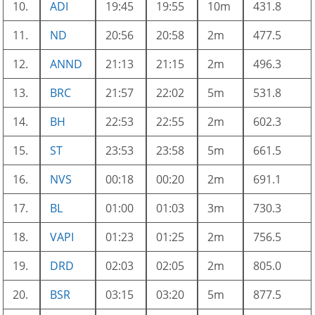
10.
ADI
19:45
19:55
10m
431.8
11.
ND
20:56
20:58
2m
477.5
12.
ANND
21:13
21:15
2m
496.3
13.
BRC
21:57
22:02
5m
531.8
14.
BH
22:53
22:55
2m
602.3
15.
ST
23:53
23:58
5m
661.5
16.
NVS
00:18
00:20
2m
691.1
17.
BL
01:00
01:03
3m
730.3
18.
VAPI
01:23
01:25
2m
756.5
19.
DRD
02:03
02:05
2m
805.0
20.
BSR
03:15
03:20
5m
877.5