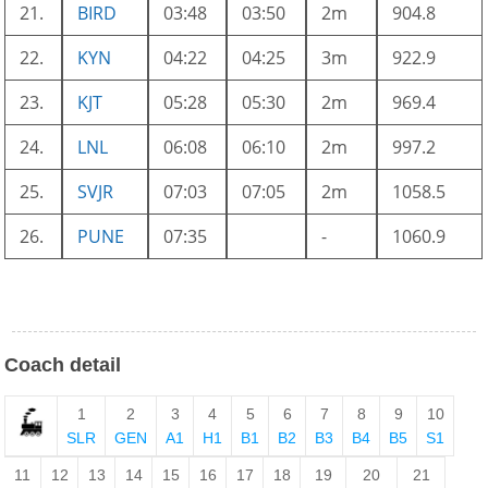
21.
BIRD
03:48
03:50
2m
904.8
22.
KYN
04:22
04:25
3m
922.9
23.
KJT
05:28
05:30
2m
969.4
24.
LNL
06:08
06:10
2m
997.2
25.
SVJR
07:03
07:05
2m
1058.5
26.
PUNE
07:35
-
1060.9
Coach detail
1
2
3
4
5
6
7
8
9
10
SLR
GEN
A1
H1
B1
B2
B3
B4
B5
S1
11
12
13
14
15
16
17
18
19
20
21