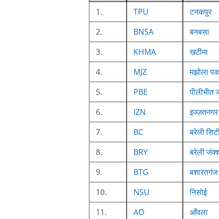
1.
TPU
टनकपुर
2.
BNSA
बनबसा
3.
KHMA
खटीमा
4.
MJZ
मझोला पक
5.
PBE
पीलीभीत ज
6.
IZN
इज्ज़तनगर
7.
BC
बरेली सिट
8.
BRY
बरेली जंक्शन
9.
BTG
बशारतगंज
10.
NSU
निसोई
11.
AO
आँवला