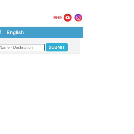
ं
English