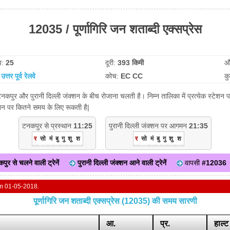
12035 / पूर्णागिरि जन शताब्दी एक्सप्रेस
व:
25
दूरी:
393 किमी
औ
:
उत्तर पूर्व रेलवे
कोच:
EC CC
क
स टनकपुर और पुरानी दिल्ली जंक्शन के बीच रोजाना चलती है। निम्न तालिका में प्रत्येक स्टे
टेशन पर कितने समय के लिए रूकती है|
टनकपुर से प्रस्थान
11:25
पुरानी दिल्ली जंक्शन पर आगमन
21:35
र
सो
मं
बु
गु
शु
श
र
सो
मं
बु
गु
शु
श
पुर से चलने वाली ट्रेनें
पुरानी दिल्ली जंक्शन आने वाली ट्रेनें
वापसी
#12036
om 01-05-2018.
पूर्णागिरि जन शताब्दी एक्सप्रेस (12035) की समय सारणी
आ.
प्र.
हाल्ट