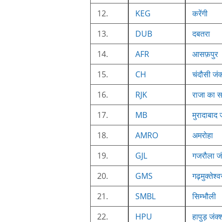
12.
KEG
करेंगी
13.
DUB
दबतरा
14.
AFR
आसफ़पुर
15.
CH
चंदौसी जं
16.
RJK
राजा का स
17.
MB
मुरादाबाद 
18.
AMRO
अमरोहा
19.
GJL
गजरौला ज
20.
GMS
गढ़मुक्तेश्व
21.
SMBL
सिम्भौली
22.
HPU
हापुड़ जंक