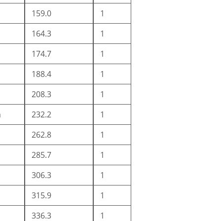
159.0
1
164.3
1
174.7
1
188.4
1
208.3
1
m
232.2
1
262.8
1
285.7
1
306.3
1
315.9
1
336.3
1