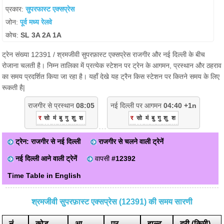
प्रकार:
सुपरफास्ट एक्सप्रेस
जोन:
पूर्व मध्य रेलवे
कोच:
SL 3A 2A 1A
ट्रेन संख्या 12391 / श्रमजीवी सुपरफ़ास्ट एक्सप्रेस राजगीर और नई दिल्ली के बीच
रोजाना चलती है। निम्न तालिका में प्रत्येक स्टेशन पर ट्रेन के आगमन, प्रस्थान और ठहराव
का समय प्रदर्शित किया जा रहा है। यहाँ देखे यह ट्रैन किस स्टेशन पर कितने समय के लिए
रूकती है|
राजगीर से प्रस्थान
08:05
नई दिल्ली पर आगमन
04:40 +1n
र
सो
मं
बु
गु
शु
श
र
सो
मं
बु
गु
शु
श
ट्रेन: राजगीर से नई दिल्ली
राजगीर से चलने वाली ट्रेनें
नई दिल्ली आने वाली ट्रेनें
वापसी
#12392
Time Table in English
श्रमजीवी सुपरफ़ास्ट एक्सप्रेस (12391) की समय सारणी
नं
कोड
आ.
प्र.
हाल्ट
दूरी (किमी)