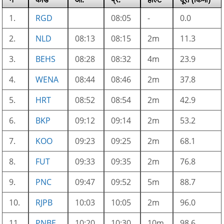
1.
RGD
08:05
-
0.0
2.
NLD
08:13
08:15
2m
11.3
3.
BEHS
08:28
08:32
4m
23.9
4.
WENA
08:44
08:46
2m
37.8
5.
HRT
08:52
08:54
2m
42.9
6.
BKP
09:12
09:14
2m
53.2
7.
KOO
09:23
09:25
2m
68.1
8.
FUT
09:33
09:35
2m
76.8
9.
PNC
09:47
09:52
5m
88.7
10.
RJPB
10:03
10:05
2m
96.0
11.
PNBE
10:20
10:30
10m
98.6