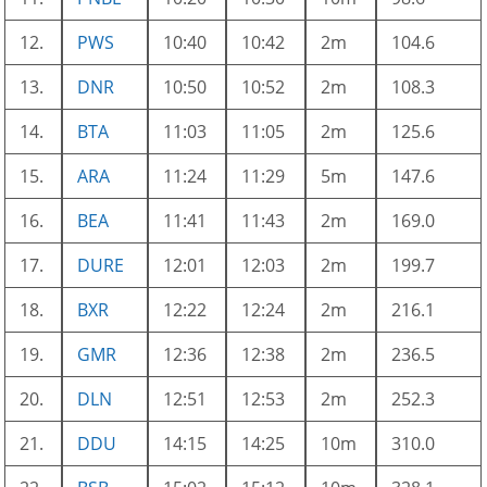
12.
PWS
10:40
10:42
2m
104.6
13.
DNR
10:50
10:52
2m
108.3
14.
BTA
11:03
11:05
2m
125.6
15.
ARA
11:24
11:29
5m
147.6
16.
BEA
11:41
11:43
2m
169.0
17.
DURE
12:01
12:03
2m
199.7
18.
BXR
12:22
12:24
2m
216.1
19.
GMR
12:36
12:38
2m
236.5
20.
DLN
12:51
12:53
2m
252.3
21.
DDU
14:15
14:25
10m
310.0