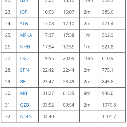
22.
BSB
15:02
15:12
10m
328.1
23.
JOP
16:05
16:07
2m
385.6
24.
SLN
17:08
17:10
2m
471.4
25.
MFKA
17:37
17:38
1m
502.9
26.
NHH
17:54
17:55
1m
521.8
27.
LKO
19:55
20:05
10m
610.9
28.
SPN
22:42
22:44
2m
775.1
29.
BE
23:47
23:49
2m
845.6
30.
MB
01:27
01:35
8m
936.0
31.
GZB
03:52
03:54
2m
1076.8
32.
NDLS
04:40
-
1101.7