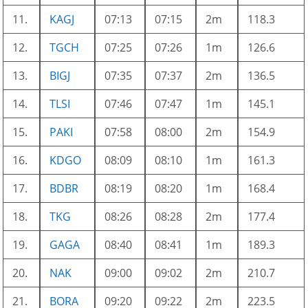
11.
KAGJ
07:13
07:15
2m
118.3
12.
TGCH
07:25
07:26
1m
126.6
13.
BIGJ
07:35
07:37
2m
136.5
14.
TLSI
07:46
07:47
1m
145.1
15.
PAKI
07:58
08:00
2m
154.9
16.
KDGO
08:09
08:10
1m
161.3
17.
BDBR
08:19
08:20
1m
168.4
18.
TKG
08:26
08:28
2m
177.4
19.
GAGA
08:40
08:41
1m
189.3
20.
NAK
09:00
09:02
2m
210.7
21.
BORA
09:20
09:22
2m
223.5