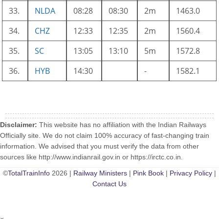
33.
NLDA
08:28
08:30
2m
1463.0
34.
CHZ
12:33
12:35
2m
1560.4
35.
SC
13:05
13:10
5m
1572.8
36.
HYB
14:30
-
1582.1
Disclaimer:
This website has no affiliation with the Indian Railways
Officially site. We do not claim 100% accuracy of fast-changing train
information. We advised that you must verify the data from other
sources like http://www.indianrail.gov.in or https://irctc.co.in.
©
TotalTrainInfo
2026 |
Railway Ministers
|
Pink Book
|
Privacy Policy
|
Contact Us