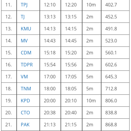
11.
TPJ
12:10
12:20
10m
402.7
12.
TJ
13:13
13:15
2m
452.5
13.
KMU
14:13
14:15
2m
491.8
14.
MV
14:43
14:45
2m
523.0
15.
CDM
15:18
15:20
2m
560.1
16.
TDPR
15:54
15:56
2m
602.6
17.
VM
17:00
17:05
5m
645.3
18.
TNM
18:00
18:05
5m
712.8
19.
KPD
20:00
20:10
10m
806.0
20.
CTO
20:38
20:40
2m
838.8
21.
PAK
21:13
21:15
2m
868.8