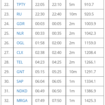
22.
TPTY
22:05
22:10
5m
910.7
23.
RU
22:30
22:40
10m
920.5
24.
GDR
00:03
00:05
2m
1003.9
25.
NLR
00:33
00:35
2m
1042.3
26.
OGL
01:58
02:00
2m
1159.0
27.
CLX
02:38
02:40
2m
1208.4
28.
TEL
04:23
04:25
2m
1266.1
29.
GNT
05:15
05:25
10m
1291.7
30.
SAP
06:04
06:05
1m
1334.1
31.
NDKD
06:49
06:50
1m
1386.9
32.
MRGA
07:49
07:50
1m
1425.3