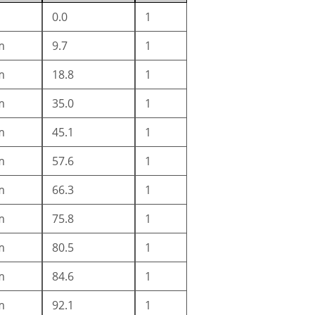
0.0
1
m
9.7
1
m
18.8
1
m
35.0
1
m
45.1
1
m
57.6
1
m
66.3
1
m
75.8
1
m
80.5
1
m
84.6
1
m
92.1
1