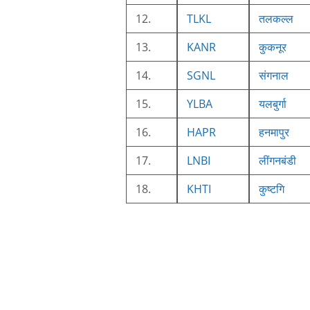
12.
TLKL
तलकल्ल
13.
KANR
कुकनूर
14.
SGNL
संगनाल
15.
YLBA
यलबुर्गा
16.
HAPR
हनमापुर
17.
LNBI
लींगनबंडी
18.
KHTI
कुष्टगि