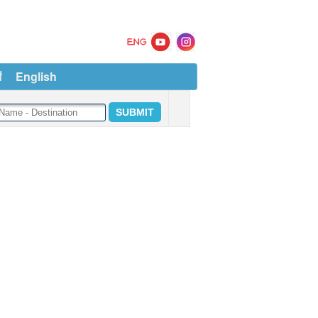
ं
English