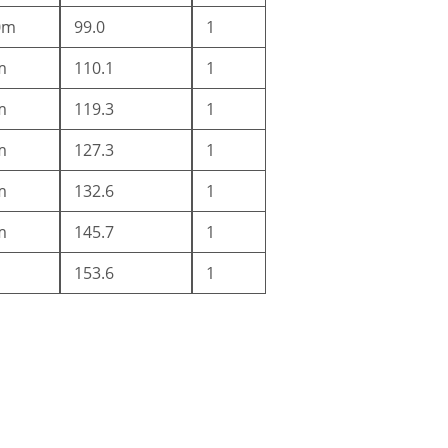
0m
99.0
1
m
110.1
1
m
119.3
1
m
127.3
1
m
132.6
1
m
145.7
1
153.6
1