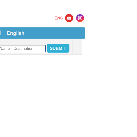
ं
English