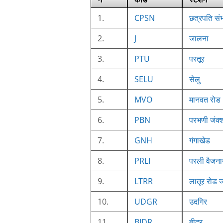
1.
CPSN
छत्रपति सं
2.
J
जालना
3.
PTU
परतूर
4.
SELU
सेलु
5.
MVO
मानवत रोड
6.
PBN
परभणी जंक्
7.
GNH
गंगाखेड
8.
PRLI
परली वैजन
9.
LTRR
लातूर रोड ज
10.
UDGR
उदगिर
11.
BIDR
बीदर