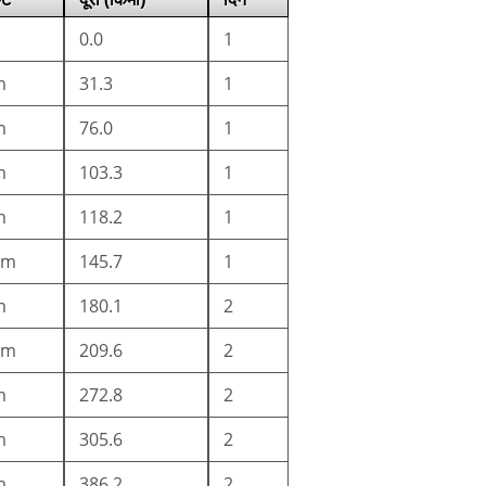
0.0
1
m
31.3
1
m
76.0
1
m
103.3
1
m
118.2
1
0m
145.7
1
m
180.1
2
0m
209.6
2
m
272.8
2
m
305.6
2
m
386.2
2