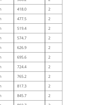
m
418.0
2
m
477.5
2
m
519.4
2
m
574.7
2
m
626.9
2
m
695.6
2
m
724.4
2
m
765.2
2
m
817.3
2
m
845.7
2