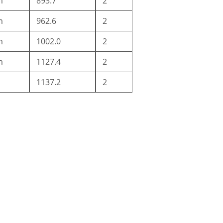
m
893.7
2
m
962.6
2
m
1002.0
2
m
1127.4
2
1137.2
2