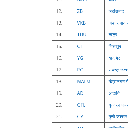
12.
ZB
ज़हीराबाद
13.
VKB
विकाराबाद 
14.
TDU
तांडूर
15.
CT
चित्तापुर
16.
YG
यादगिर
17.
RC
रायचूर जंक्
18.
MALM
मंत्रालयम 
19.
AD
आदोनि
20.
GTL
गुंतकल जंक
21.
GY
गुत्ती जंक्शन