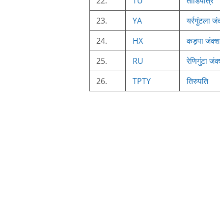
22.
TU
ताडिपत्रि
23.
YA
यर्रगुंटला ज
24.
HX
कड़पा जंक्
25.
RU
रेणिगुंटा जं
26.
TPTY
तिरुपति