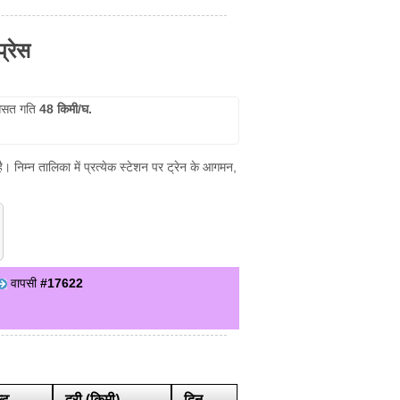
्रेस
सत गति
48 किमी/घ.
 निम्न तालिका में प्रत्येक स्टेशन पर ट्रेन के आगमन,
वापसी
#17622
्ट
दूरी (किमी)
दिन