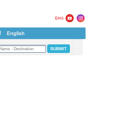
ं
English