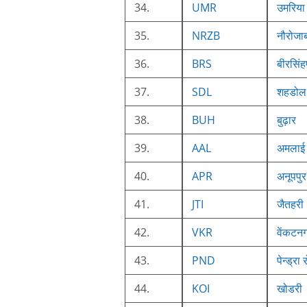
34.
UMR
उमरिया
35.
NRZB
नौरोजा
36.
BRS
बीरसिंह
37.
SDL
शहडोल
38.
BUH
बुढ़ार
39.
AAL
अमलाई
40.
APR
अनूपपुर
41.
JTI
जैतहरी
42.
VKR
वेंकटन
43.
PND
पेन्ड्रा
44.
KOI
खोडरी