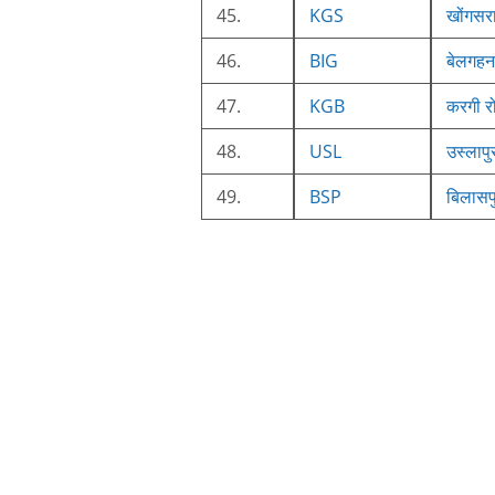
45.
KGS
खोंगसर
46.
BIG
बेलगहन
47.
KGB
करगी र
48.
USL
उस्लापु
49.
BSP
बिलासप