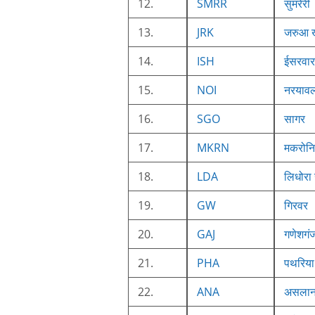
12.
SMRR
सुमरेरी
13.
JRK
जरुआ ख
14.
ISH
ईसरवार
15.
NOI
नरयाव
16.
SGO
सागर
17.
MKRN
मकरोनि
18.
LDA
लिधोरा ख
19.
GW
गिरवर
20.
GAJ
गणेशगं
21.
PHA
पथरिया
22.
ANA
असलान