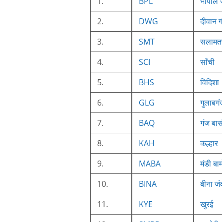
1.
BPL
भोपाल 
2.
DWG
दीवान ग
3.
SMT
सलामतप
4.
SCI
साँची
5.
BHS
विदिशा
6.
GLG
गुलाबगं
7.
BAQ
गंज बास
8.
KAH
कल्हार
9.
MABA
मंडी बा
10.
BINA
बीना जं
11.
KYE
खुरई