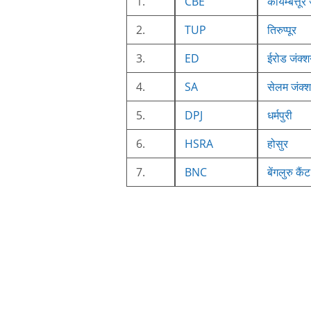
1.
CBE
कोयम्बत्तूर
2.
TUP
तिरुप्पूर
3.
ED
ईरोड जंक्
4.
SA
सेलम जंक्
5.
DPJ
धर्मपुरी
6.
HSRA
होसुर
7.
BNC
बेंगलुरु कैंट