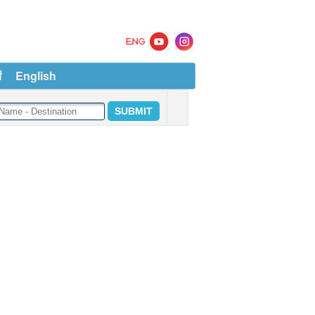
ं
English