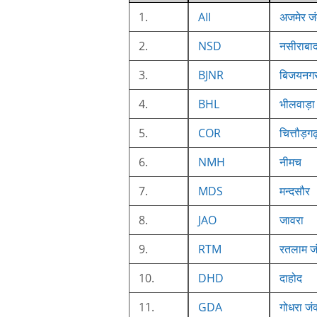
1.
AII
अजमेर जं
2.
NSD
नसीराबा
3.
BJNR
बिजयनग
4.
BHL
भीलवाड़ा
5.
COR
चित्तौड़ग
6.
NMH
नीमच
7.
MDS
मन्दसौर
8.
JAO
जावरा
9.
RTM
रतलाम ज
10.
DHD
दाहोद
11.
GDA
गोधरा जं