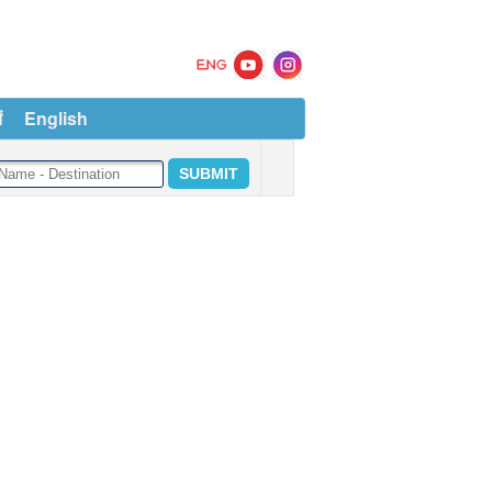
ं
English