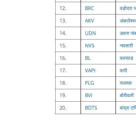
12.
BRC
वडोदरा ज
13.
AKV
अंकलेश्व
14.
UDN
उधना जं
15.
NVS
नवसारी
16.
BL
वलसाड
17.
VAPI
वापी
18.
PLG
पालघर
19.
BVI
बोरीवली
20.
BDTS
बांद्रा टर