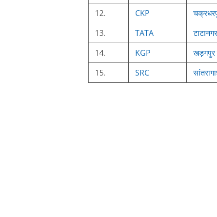
12.
CKP
चक्रधरप
13.
TATA
टाटानगर
14.
KGP
खड़गपुर
15.
SRC
सांतरागा