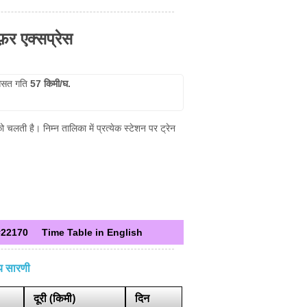
फ़र एक्सप्रेस
सत गति
57 किमी/घ.
लती है। निम्न तालिका में प्रत्येक स्टेशन पर ट्रेन
#22170
Time Table in English
य सारणी
दूरी (किमी)
दिन