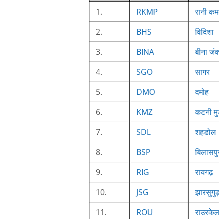
1.
RKMP
रानी कम
2.
BHS
विदिशा
3.
BINA
बीना जंक
4.
SGO
सागर
5.
DMO
दमोह
6.
KMZ
कटनी मुड
7.
SDL
शहडोल
8.
BSP
बिलासपु
9.
RIG
रायगढ़
10.
JSG
झारसुगुड
11.
ROU
राउरकेल