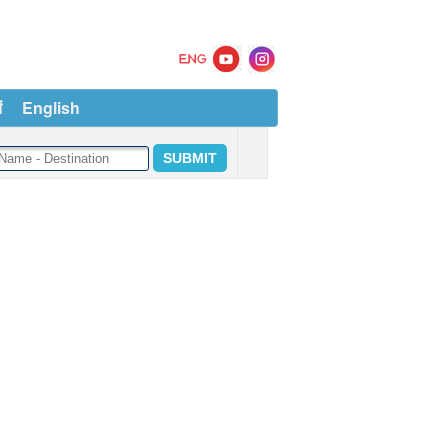
ं
English