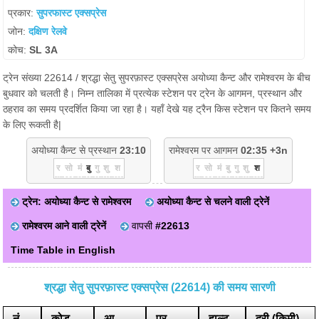
प्रकार:
सुपरफास्ट एक्सप्रेस
जोन:
दक्षिण रेलवे
कोच:
SL 3A
ट्रेन संख्या 22614 / श्रद्धा सेतु सुपरफ़ास्ट एक्सप्रेस अयोध्या कैन्ट और रामेश्वरम के बीच
बुधवार को चलती है। निम्न तालिका में प्रत्येक स्टेशन पर ट्रेन के आगमन, प्रस्थान और
ठहराव का समय प्रदर्शित किया जा रहा है। यहाँ देखे यह ट्रैन किस स्टेशन पर कितने समय
के लिए रूकती है|
अयोध्या कैन्ट से प्रस्थान
23:10
रामेश्वरम पर आगमन
02:35 +3n
र
सो
मं
बु
गु
शु
श
र
सो
मं
बु
गु
शु
श
ट्रेन: अयोध्या कैन्ट से रामेश्वरम
अयोध्या कैन्ट से चलने वाली ट्रेनें
रामेश्वरम आने वाली ट्रेनें
वापसी
#22613
Time Table in English
श्रद्धा सेतु सुपरफ़ास्ट एक्सप्रेस (22614) की समय सारणी
नं
कोड
आ.
प्र.
हाल्ट
दूरी (किमी)