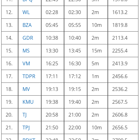
12.
WL
02:28
02:30
2m
1613.2
13.
BZA
05:45
05:55
10m
1819.8
14.
GDR
10:38
10:40
2m
2113.4
15.
MS
13:30
13:45
15m
2255.4
16.
VM
16:25
16:30
5m
2413.9
17.
TDPR
17:11
17:12
1m
2456.6
18.
MV
19:13
19:15
2m
2536.2
19.
KMU
19:38
19:40
2m
2567.5
20.
TJ
20:58
21:00
2m
2606.8
21.
TPJ
21:50
22:00
10m
2656.5