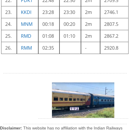
22.
PDKT
22:48
22:50
2m
2709.5
23.
KKDI
23:28
23:30
2m
2746.1
24.
MNM
00:18
00:20
2m
2807.5
25.
RMD
01:08
01:10
2m
2867.2
26.
RMM
02:35
-
2920.8
Disclaimer:
This website has no affiliation with the Indian Railways