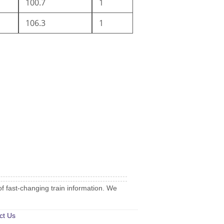
100.7
1
106.3
1
of fast-changing train information. We
ct Us