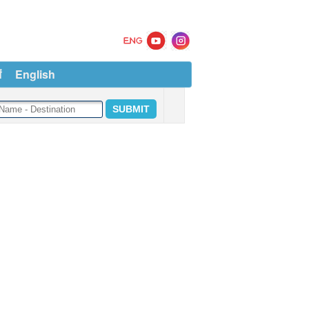
ं
English