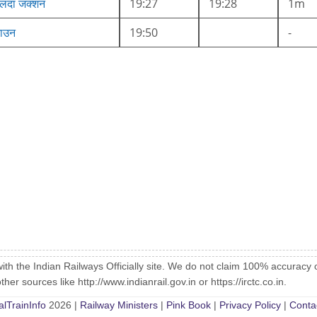
लदा जंक्शन
19:27
19:28
1m
टाउन
19:50
-
with the Indian Railways Officially site. We do not claim 100% accuracy 
er sources like http://www.indianrail.gov.in or https://irctc.co.in.
alTrainInfo
2026 |
Railway Ministers
|
Pink Book
|
Privacy Policy
|
Conta