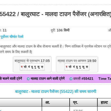
55422 / बालुरघाट - मालदा टाउन पैसेंजर (अनारक्षित
व:
11
दूरी:
106 किमी
औ
:
पूर्वोत्तर सीमांत रेलवे
 बालुरघाट और मालदा टाउन के बीच रोजाना चलती है। निम्न तालिका में प्रत्येक स्टेशन पर ट
ितने समय के लिए रूकती है|
बालुरघाट से प्रस्थान
17:05
मालदा टाउन पर आगमन
19:50
र
सो
मं
बु
गु
शु
श
र
सो
मं
बु
गु
शु
श
े चलने वाली ट्रेनें
मालदा टाउन आने वाली ट्रेनें
वापसी
#55421
Time Ta
बालुरघाट - मालदा टाउन पैसेंजर (55422) की समय सारणी
आ.
प्र.
हाल्ट