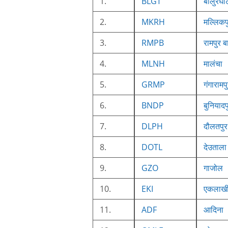
1.
BLGT
बालुरघा
2.
MKRH
मल्लिकप
3.
RMPB
रामपुर ब
4.
MLNH
मालंचा
5.
GRMP
गंगारामप
6.
BNDP
बुनियादप
7.
DLPH
दौलतपुर
8.
DOTL
देउताला
9.
GZO
गाजोल
10.
EKI
एकलाखी
11.
ADF
आदिना