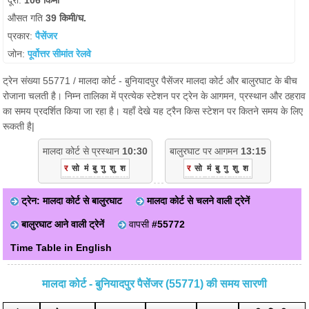
दूरी:
106 किमी
औसत गति
39 किमी/घ.
प्रकार:
पैसेंजर
जोन:
पूर्वोत्तर सीमांत रेलवे
ट्रेन संख्या 55771 / मालदा कोर्ट - बुनियादपुर पैसेंजर मालदा कोर्ट और बालुरघाट के बीच
रोजाना चलती है। निम्न तालिका में प्रत्येक स्टेशन पर ट्रेन के आगमन, प्रस्थान और ठहराव
का समय प्रदर्शित किया जा रहा है। यहाँ देखे यह ट्रैन किस स्टेशन पर कितने समय के लिए
रूकती है|
मालदा कोर्ट से प्रस्थान
10:30
बालुरघाट पर आगमन
13:15
र
सो
मं
बु
गु
शु
श
र
सो
मं
बु
गु
शु
श
ट्रेन: मालदा कोर्ट से बालुरघाट
मालदा कोर्ट से चलने वाली ट्रेनें
बालुरघाट आने वाली ट्रेनें
वापसी
#55772
Time Table in English
मालदा कोर्ट - बुनियादपुर पैसेंजर (55771) की समय सारणी