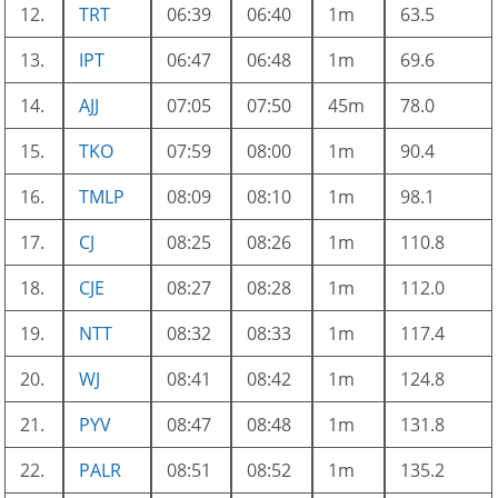
12.
TRT
06:39
06:40
1m
63.5
13.
IPT
06:47
06:48
1m
69.6
14.
AJJ
07:05
07:50
45m
78.0
15.
TKO
07:59
08:00
1m
90.4
16.
TMLP
08:09
08:10
1m
98.1
17.
CJ
08:25
08:26
1m
110.8
18.
CJE
08:27
08:28
1m
112.0
19.
NTT
08:32
08:33
1m
117.4
20.
WJ
08:41
08:42
1m
124.8
21.
PYV
08:47
08:48
1m
131.8
22.
PALR
08:51
08:52
1m
135.2