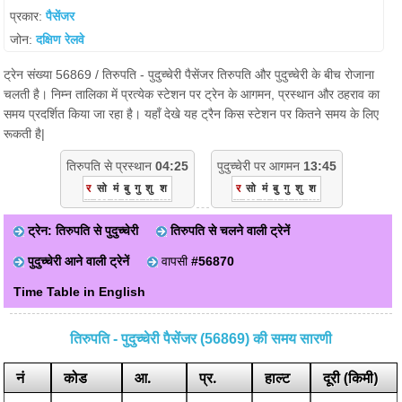
प्रकार:
पैसेंजर
जोन:
दक्षिण रेलवे
ट्रेन संख्या 56869 / तिरुपति - पुदुच्चेरी पैसेंजर तिरुपति और पुदुच्चेरी के बीच रोजाना
चलती है। निम्न तालिका में प्रत्येक स्टेशन पर ट्रेन के आगमन, प्रस्थान और ठहराव का
समय प्रदर्शित किया जा रहा है। यहाँ देखे यह ट्रैन किस स्टेशन पर कितने समय के लिए
रूकती है|
तिरुपति से प्रस्थान
04:25
पुदुच्चेरी पर आगमन
13:45
र
सो
मं
बु
गु
शु
श
र
सो
मं
बु
गु
शु
श
ट्रेन: तिरुपति से पुदुच्चेरी
तिरुपति से चलने वाली ट्रेनें
पुदुच्चेरी आने वाली ट्रेनें
वापसी
#56870
Time Table in English
तिरुपति - पुदुच्चेरी पैसेंजर (56869) की समय सारणी
नं
कोड
आ.
प्र.
हाल्ट
दूरी (किमी)