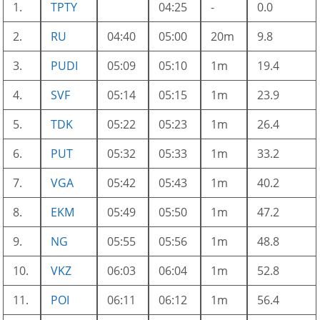
1.
TPTY
04:25
-
0.0
2.
RU
04:40
05:00
20m
9.8
3.
PUDI
05:09
05:10
1m
19.4
4.
SVF
05:14
05:15
1m
23.9
5.
TDK
05:22
05:23
1m
26.4
6.
PUT
05:32
05:33
1m
33.2
7.
VGA
05:42
05:43
1m
40.2
8.
EKM
05:49
05:50
1m
47.2
9.
NG
05:55
05:56
1m
48.8
10.
VKZ
06:03
06:04
1m
52.8
11.
POI
06:11
06:12
1m
56.4