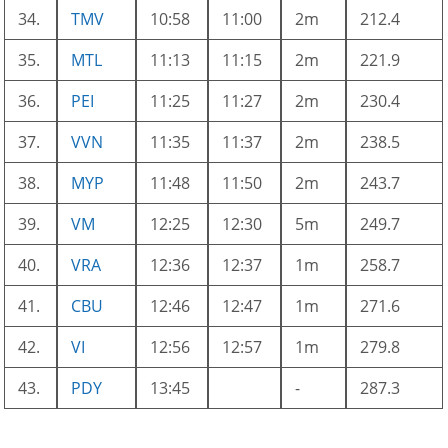
34.
TMV
10:58
11:00
2m
212.4
35.
MTL
11:13
11:15
2m
221.9
36.
PEI
11:25
11:27
2m
230.4
37.
VVN
11:35
11:37
2m
238.5
38.
MYP
11:48
11:50
2m
243.7
39.
VM
12:25
12:30
5m
249.7
40.
VRA
12:36
12:37
1m
258.7
41.
CBU
12:46
12:47
1m
271.6
42.
VI
12:56
12:57
1m
279.8
43.
PDY
13:45
-
287.3