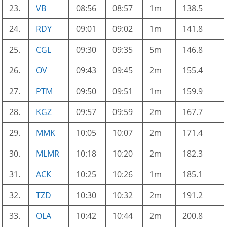
23.
VB
08:56
08:57
1m
138.5
24.
RDY
09:01
09:02
1m
141.8
25.
CGL
09:30
09:35
5m
146.8
26.
OV
09:43
09:45
2m
155.4
27.
PTM
09:50
09:51
1m
159.9
28.
KGZ
09:57
09:59
2m
167.7
29.
MMK
10:05
10:07
2m
171.4
30.
MLMR
10:18
10:20
2m
182.3
31.
ACK
10:25
10:26
1m
185.1
32.
TZD
10:30
10:32
2m
191.2
33.
OLA
10:42
10:44
2m
200.8