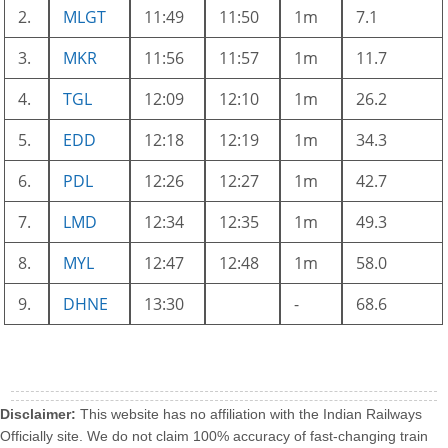
2.
MLGT
11:49
11:50
1m
7.1
3.
MKR
11:56
11:57
1m
11.7
4.
TGL
12:09
12:10
1m
26.2
5.
EDD
12:18
12:19
1m
34.3
6.
PDL
12:26
12:27
1m
42.7
7.
LMD
12:34
12:35
1m
49.3
8.
MYL
12:47
12:48
1m
58.0
9.
DHNE
13:30
-
68.6
Disclaimer:
This website has no affiliation with the Indian Railways
Officially site. We do not claim 100% accuracy of fast-changing train