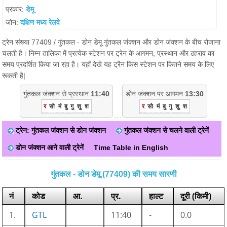
प्रकार:
डेमू
जोन:
दक्षिण मध्य रेलवे
ट्रेन संख्या 77409 / गुंतकल - डोन डेमू गुंतकल जंक्शन और डोन जंक्शन के बीच रोजाना
चलती है। निम्न तालिका में प्रत्येक स्टेशन पर ट्रेन के आगमन, प्रस्थान और ठहराव का
समय प्रदर्शित किया जा रहा है। यहाँ देखे यह ट्रैन किस स्टेशन पर कितने समय के लिए
रूकती है|
गुंतकल जंक्शन से प्रस्थान
11:40
डोन जंक्शन पर आगमन
13:30
र
सो
मं
बु
गु
शु
श
र
सो
मं
बु
गु
शु
श
ट्रेन: गुंतकल जंक्शन से डोन जंक्शन
गुंतकल जंक्शन से चलने वाली ट्रेनें
डोन जंक्शन आने वाली ट्रेनें
Time Table in English
गुंतकल - डोन डेमू (77409) की समय सारणी
नं
कोड
आ.
प्र.
हाल्ट
दूरी (किमी)
1.
GTL
11:40
-
0.0