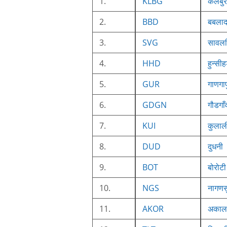
1.
KLBG
कलबुर
2.
BBD
बबला
3.
SVG
सावल
4.
HHD
हुन्सी
5.
GUR
गाणगाप
6.
GDGN
गौडगाँ
7.
KUI
कुलाल
8.
DUD
दुधनी
9.
BOT
बोरोटी
10.
NGS
नागणस
11.
AKOR
अकाल