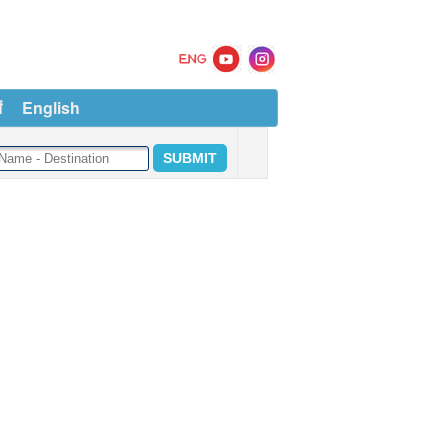
ं
English