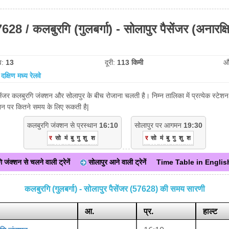
628 / कलबुरगि (गुलबर्गा) - सोलापुर पैसेंजर (अनारक्ष
व:
13
दूरी:
113 किमी
औ
:
दक्षिण मध्य रेलवे
पैसेंजर कलबुरगि जंक्शन और सोलापुर के बीच रोजाना चलती है। निम्न तालिका में प्रत्येक स्
टेशन पर कितने समय के लिए रूकती है|
कलबुरगि जंक्शन से प्रस्थान
16:10
सोलापुर पर आगमन
19:30
र
सो
मं
बु
गु
शु
श
र
सो
मं
बु
गु
शु
श
 जंक्शन से चलने वाली ट्रेनें
सोलापुर आने वाली ट्रेनें
Time Table in Englis
कलबुरगि (गुलबर्गा) - सोलापुर पैसेंजर (57628) की समय सारणी
आ.
प्र.
हाल्ट