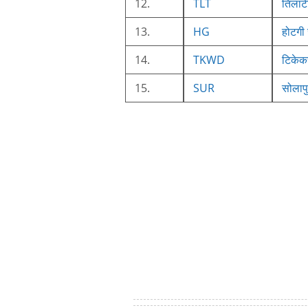
12.
TLT
तिलाट
13.
HG
होटगी 
14.
TKWD
टिकेक
15.
SUR
सोलाप