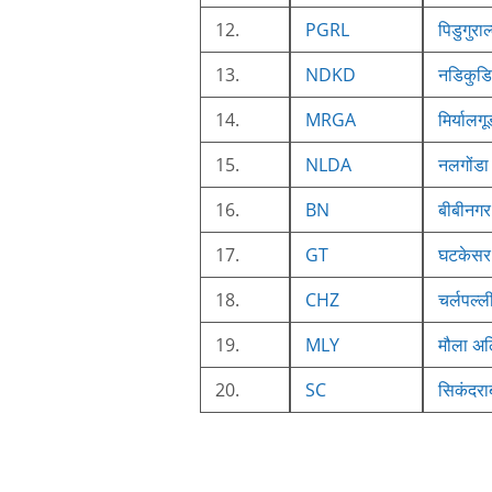
12.
PGRL
पिडुगुराल
13.
NDKD
नडिकुडि
14.
MRGA
मिर्यालगू
15.
NLDA
नलगोंडा
16.
BN
बीबीनगर
17.
GT
घटकेसर
18.
CHZ
चर्लपल्ल
19.
MLY
मौला अ
20.
SC
सिकंदरा