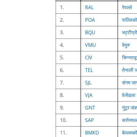
1.
RAL
रेपल्ले
2.
POA
पाल्लिक
3.
BQU
भट्टीप्र
4.
VMU
वेमुरु
5.
CIV
चिन्नरावू
6.
TEL
तेनाली ज
7.
SJL
संगम जाग
8.
VJA
वेजेंडला
9.
GNT
गुंटूर जं
10.
SAP
सत्तेनपल
11.
BMKD
बेल्लमको