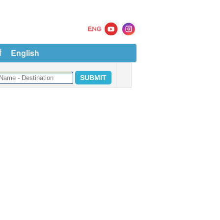
ं
English