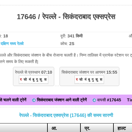
17646 / रेपल्ले - सिकंदराबाद एक्सप्रेस
व:
18
दूरी:
341 किमी
औ
:
दक्षिण मध्य रेलवे
कोच:
2S
 रेपल्ले और सिकंदराबाद जंक्शन के बीच रोजाना चलती है। निम्न तालिका में प्रत्येक स्टेशन प
ितने समय के लिए रूकती है|
रेपल्ले से प्रस्थान
07:10
सिकंदराबाद जंक्शन पर आगमन
15:55
र
सो
मं
बु
गु
शु
श
र
सो
मं
बु
गु
शु
श
 से चलने वाली ट्रेनें
सिकंदराबाद जंक्शन आने वाली ट्रेनें
वापसी
#17645
Ti
रेपल्ले - सिकंदराबाद एक्सप्रेस (17646) की समय सारणी
आ.
प्र.
हाल्ट