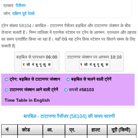
प्रकार:
पैसेंजर
जोन:
दक्षिण पूर्व रेलवे
ट्रेन संख्या 58104 / बारबिल - टाटानगर पैसेंजर बड़बिल और टाटानगर जंक्शन के बीच
रोजाना चलती है। निम्न तालिका में प्रत्येक स्टेशन पर ट्रेन के आगमन, प्रस्थान और ठहराव
का समय प्रदर्शित किया जा रहा है। यहाँ देखे यह ट्रैन किस स्टेशन पर कितने समय के लिए
रूकती है|
बड़बिल से प्रस्थान
06:00
टाटानगर जंक्शन पर आगमन
10:10
र
सो
मं
बु
गु
शु
श
र
सो
मं
बु
गु
शु
श
ट्रेन: बड़बिल से टाटानगर जंक्शन
बड़बिल से चलने वाली ट्रेनें
टाटानगर जंक्शन आने वाली ट्रेनें
वापसी
#58103
Time Table in English
बारबिल - टाटानगर पैसेंजर (58104) की समय सारणी
नं
कोड
आ.
प्र.
हाल्ट
दूरी (किमी)