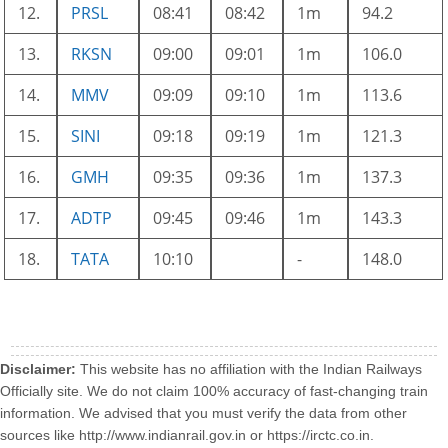
12.
PRSL
08:41
08:42
1m
94.2
13.
RKSN
09:00
09:01
1m
106.0
14.
MMV
09:09
09:10
1m
113.6
15.
SINI
09:18
09:19
1m
121.3
16.
GMH
09:35
09:36
1m
137.3
17.
ADTP
09:45
09:46
1m
143.3
18.
TATA
10:10
-
148.0
Disclaimer:
This website has no affiliation with the Indian Railways
Officially site. We do not claim 100% accuracy of fast-changing train
information. We advised that you must verify the data from other
sources like http://www.indianrail.gov.in or https://irctc.co.in.