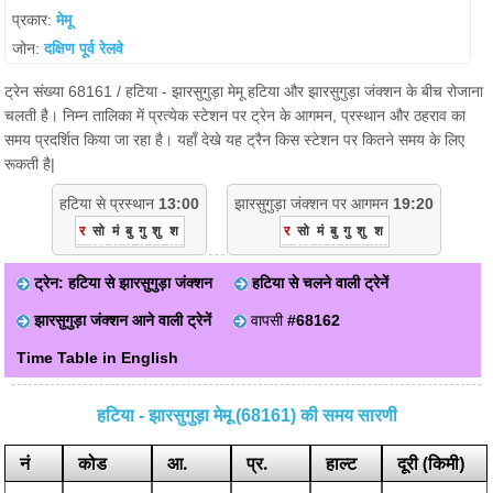
प्रकार:
मेमू
जोन:
दक्षिण पूर्व रेलवे
ट्रेन संख्या 68161 / हटिया - झारसुगुड़ा मेमू हटिया और झारसुगुड़ा जंक्शन के बीच रोजाना
चलती है। निम्न तालिका में प्रत्येक स्टेशन पर ट्रेन के आगमन, प्रस्थान और ठहराव का
समय प्रदर्शित किया जा रहा है। यहाँ देखे यह ट्रैन किस स्टेशन पर कितने समय के लिए
रूकती है|
हटिया से प्रस्थान
13:00
झारसुगुड़ा जंक्शन पर आगमन
19:20
र
सो
मं
बु
गु
शु
श
र
सो
मं
बु
गु
शु
श
ट्रेन: हटिया से झारसुगुड़ा जंक्शन
हटिया से चलने वाली ट्रेनें
झारसुगुड़ा जंक्शन आने वाली ट्रेनें
वापसी
#68162
Time Table in English
हटिया - झारसुगुड़ा मेमू (68161) की समय सारणी
नं
कोड
आ.
प्र.
हाल्ट
दूरी (किमी)