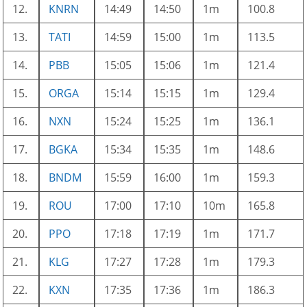
12.
KNRN
14:49
14:50
1m
100.8
13.
TATI
14:59
15:00
1m
113.5
14.
PBB
15:05
15:06
1m
121.4
15.
ORGA
15:14
15:15
1m
129.4
16.
NXN
15:24
15:25
1m
136.1
17.
BGKA
15:34
15:35
1m
148.6
18.
BNDM
15:59
16:00
1m
159.3
19.
ROU
17:00
17:10
10m
165.8
20.
PPO
17:18
17:19
1m
171.7
21.
KLG
17:27
17:28
1m
179.3
22.
KXN
17:35
17:36
1m
186.3