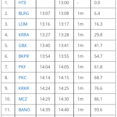
1.
HTE
13:00
-
0.0
2.
BLRG
13:07
13:08
1m
6.4
3.
LOM
13:16
13:17
1m
16.3
4.
KRRA
13:27
13:28
1m
29.8
5.
GBX
13:40
13:41
1m
41.7
6.
BKPR
13:54
13:55
1m
54.7
7.
PKF
14:04
14:05
1m
61.8
8.
PKC
14:14
14:15
1m
68.7
9.
KRKR
14:24
14:25
1m
76.6
10.
MCZ
14:29
14:30
1m
86.1
11.
BANO
14:39
14:40
1m
93.6