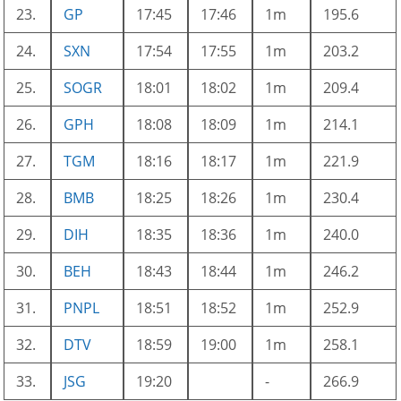
23.
GP
17:45
17:46
1m
195.6
24.
SXN
17:54
17:55
1m
203.2
25.
SOGR
18:01
18:02
1m
209.4
26.
GPH
18:08
18:09
1m
214.1
27.
TGM
18:16
18:17
1m
221.9
28.
BMB
18:25
18:26
1m
230.4
29.
DIH
18:35
18:36
1m
240.0
30.
BEH
18:43
18:44
1m
246.2
31.
PNPL
18:51
18:52
1m
252.9
32.
DTV
18:59
19:00
1m
258.1
33.
JSG
19:20
-
266.9